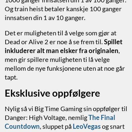
Og train heist betaler kanskje 100 ganger
innsatsen din 1 av 10 ganger.
Det er muligheten til å velge som gjør at
Dead or Alive 2 er noe å se frem til.
Spillet
inkluderer alt man elsker fra originalen
,
men gir spillere muligheten ti lå velge
mellom de nye funksjonene uten at noe går
tapt.
Eksklusive oppfølgere
Nylig så vi Big Time Gaming sin oppfølger til
Danger: High Voltage, nemlig
The Final
Countdown
, sluppet på
LeoVegas
og snart