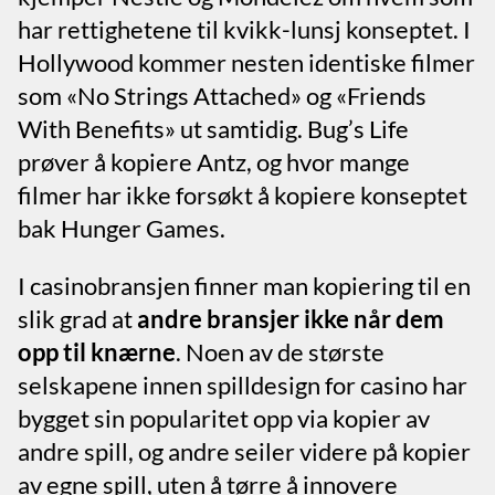
har rettighetene til kvikk-lunsj konseptet. I
Hollywood kommer nesten identiske filmer
som «No Strings Attached» og «Friends
With Benefits» ut samtidig. Bug’s Life
prøver å kopiere Antz, og hvor mange
filmer har ikke forsøkt å kopiere konseptet
bak Hunger Games.
I casinobransjen finner man kopiering til en
slik grad at
andre bransjer ikke når dem
opp til knærne
. Noen av de største
selskapene innen spilldesign for casino har
bygget sin popularitet opp via kopier av
andre spill, og andre seiler videre på kopier
av egne spill, uten å tørre å innovere