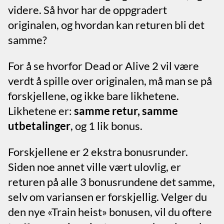
videre. Så hvor har de oppgradert
originalen, og hvordan kan returen bli det
samme?
For å se hvorfor Dead or Alive 2 vil være
verdt å spille over originalen, må man se på
forskjellene, og ikke bare likhetene.
Likhetene er:
samme retur, samme
utbetalinger
, og 1 lik bonus.
Forskjellene er 2 ekstra bonusrunder.
Siden noe annet ville vært ulovlig, er
returen på alle 3 bonusrundene det samme,
selv om variansen er forskjellig. Velger du
den nye «Train heist» bonusen, vil du oftere