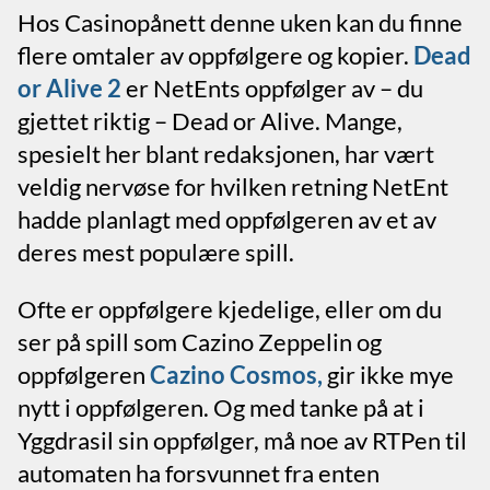
Hos Casinopånett denne uken kan du finne
flere omtaler av oppfølgere og kopier.
Dead
or Alive 2
er NetEnts oppfølger av – du
gjettet riktig – Dead or Alive. Mange,
spesielt her blant redaksjonen, har vært
veldig nervøse for hvilken retning NetEnt
hadde planlagt med oppfølgeren av et av
deres mest populære spill.
Ofte er oppfølgere kjedelige, eller om du
ser på spill som Cazino Zeppelin og
oppfølgeren
Cazino Cosmos,
gir ikke mye
nytt i oppfølgeren. Og med tanke på at i
Yggdrasil sin oppfølger, må noe av RTPen til
automaten ha forsvunnet fra enten