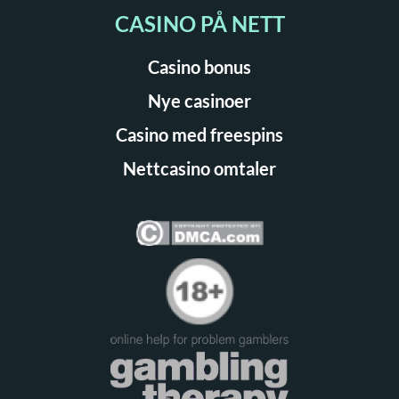
CASINO PÅ NETT
Casino bonus
Nye casinoer
Casino med freespins
Nettcasino omtaler