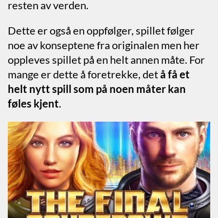
resten av verden.
Dette er også en oppfølger, spillet følger
noe av konseptene fra originalen men her
oppleves spillet på en helt annen måte. For
mange er dette å foretrekke, det
å få et
helt nytt spill som på noen måter kan
føles kjent
.