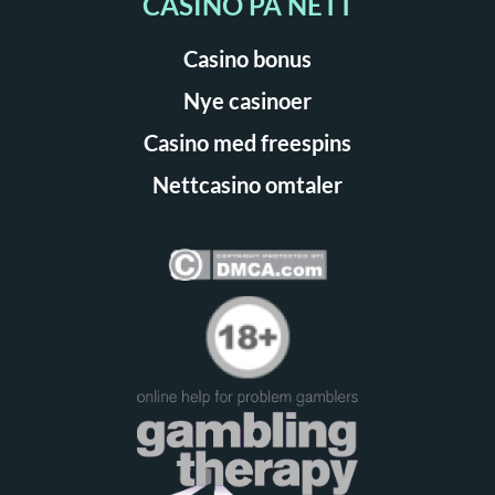
CASINO PÅ NETT
Casino bonus
Nye casinoer
Casino med freespins
Nettcasino omtaler