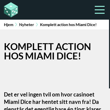
Hjem
Nyheter
Komplett action hos Miami Dice!
KOMPLETT ACTION
HOS MIAMI DICE!
Det er vel ingen tvil om hvor casinoet
Miami Dice har hentet sitt navn fra! Da
gjenstår det egentlig bare én ting: klarer