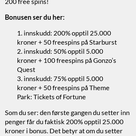
200 free spins!
Bonusen ser du her:
1. innskudd: 200% opptil 25.000
kroner + 50 freespins på Starburst
2. innskudd: 50% opptil 5.000
kroner + 100 freespins på Gonzo’s
Quest
3. innskudd: 75% opptil 5.000
kroner + 50 freespins på Theme
Park: Tickets of Fortune
Som du ser: den første gangen du setter inn
penger får du faktisk 200% opptil 25.000
kroner i bonus. Det betyr at om du setter