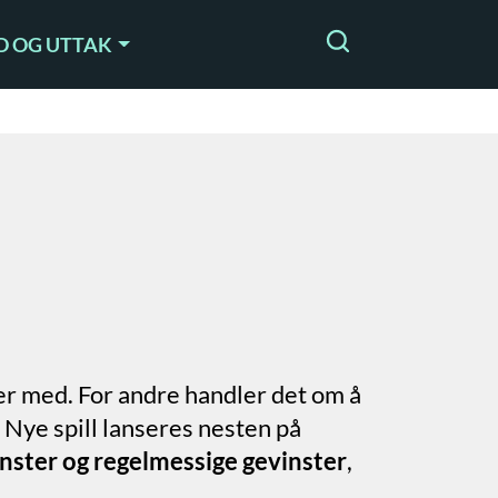
D OG UTTAK
er med. For andre handler det om å
 Nye spill lanseres nesten på
inster og regelmessige gevinster
,