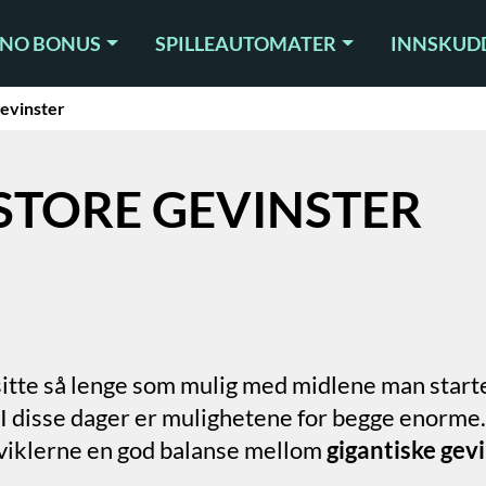
INO BONUS
SPILLEAUTOMATER
INNSKUD
gevinster
STORE GEVINSTER
itte så lenge som mulig med midlene man start
. I disse dager er mulighetene for begge enorme.
utviklerne en god balanse mellom
gigantiske gev