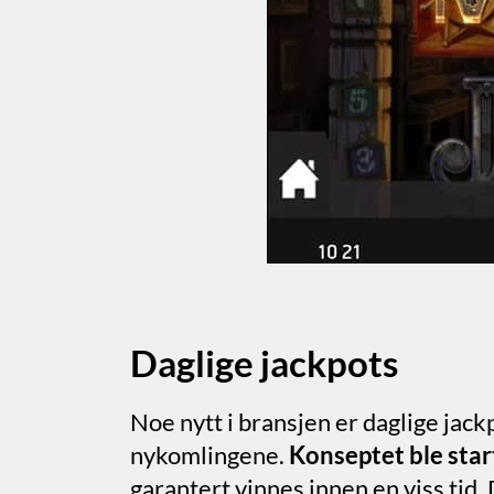
Daglige jackpots
Noe nytt i bransjen er daglige jac
nykomlingene.
Konseptet ble star
garantert vinnes innen en viss tid.