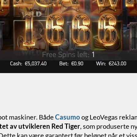
kpot maskiner. Både
Casumo
og LeoVegas reklam
tet av utvikleren Red Tiger
, som produserte ny
 Dette kan være garantert før beløpet når et viss