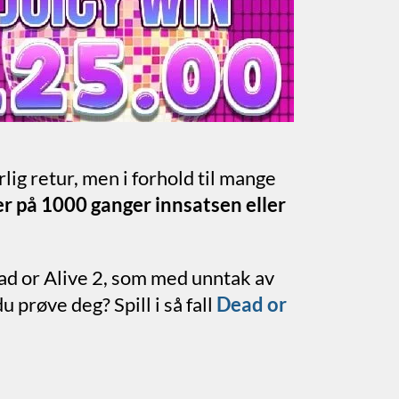
lig retur, men i forhold til mange
r på 1000 ganger innsatsen eller
ead or Alive 2, som med unntak av
 prøve deg? Spill i så fall
Dead or