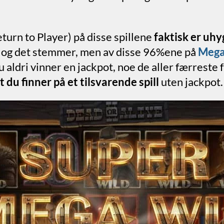
turn to Player) på disse spillene
faktisk er uhy
, og det stemmer, men av disse 96%ene på
Mega
 aldri vinner en jackpot, noe de aller færreste f
 du finner på et tilsvarende spill
uten jackpot.