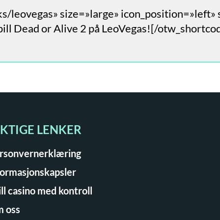
ks/leovegas» size=»large» icon_position=»left»
pill Dead or Alive 2 på LeoVegas![/otw_shortco
IKTIGE LENKER
rsonvernerklæring
formasjonskapsler
ill casino med kontroll
 oss