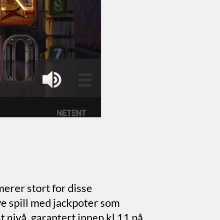
erer stort for disse
e spill med jackpoter som
t nivå, garantert innen kl 11 på