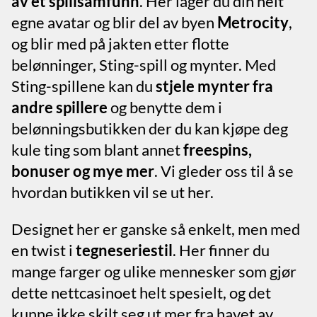
av et spillsamfunn
. Her lager du din helt
egne avatar og blir del av byen
Metrocity
,
og blir med på jakten etter flotte
belønninger, Sting-spill og mynter. Med
Sting-spillene kan du
stjele mynter fra
andre spillere
og benytte dem i
belønningsbutikken der du kan kjøpe deg
kule ting som blant annet
freespins,
bonuser og mye mer
. Vi gleder oss til å se
hvordan butikken vil se ut her.
Designet her er ganske så enkelt, men med
en twist i
tegneseriestil
. Her finner du
mange farger og ulike mennesker som gjør
dette nettcasinoet helt spesielt, og det
kunne ikke skilt seg ut mer fra havet av