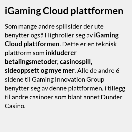
iGaming Cloud plattformen
Som mange andre spillsider der ute
benytter også Highroller seg av
iGaming
Cloud plattformen
. Dette er en teknisk
plattform som
inkluderer
betalingsmetoder, casinospill,
sideoppsett og mye mer
. Alle de andre 6
sidene til Gaming Innovation Group
benytter seg av denne plattformen, i tillegg
til andre casinoer som blant annet Dunder
Casino.