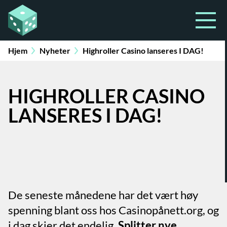
Hjem
Nyheter
Highroller Casino lanseres I DAG!
HIGHROLLER CASINO
LANSERES I DAG!
De seneste månedene har det vært høy
spenning blant oss hos Casinopånett.org, og
i dag skjer det endelig.
Splitter nye