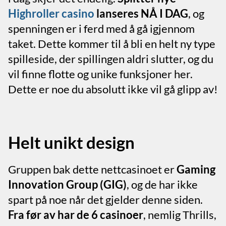
Highroller casino
lanseres NÅ I DAG
, og
spenningen er i ferd med å gå igjennom
taket. Dette kommer til å bli en helt ny type
spilleside, der spillingen aldri slutter, og du
vil finne flotte og unike funksjoner her.
Dette er noe du absolutt ikke vil gå glipp av!
Helt unikt design
Gruppen bak dette nettcasinoet er
Gaming
Innovation Group (GIG)
, og de har ikke
spart på noe når det gjelder denne siden.
Fra før av har de 6 casinoer
, nemlig Thrills,