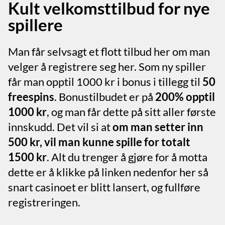
Kult velkomsttilbud for nye
spillere
Man får selvsagt et flott tilbud her om man
velger å registrere seg her. Som ny spiller
får man opptil 1000 kr i bonus i tillegg til
50
freespins
. Bonustilbudet er på
200% opptil
1000 kr
, og man får dette på sitt aller første
innskudd. Det vil si at
om man setter inn
500 kr, vil man kunne spille for totalt
1500 kr
. Alt du trenger å gjøre for å motta
dette er å klikke på linken nedenfor her så
snart casinoet er blitt lansert, og fullføre
registreringen.