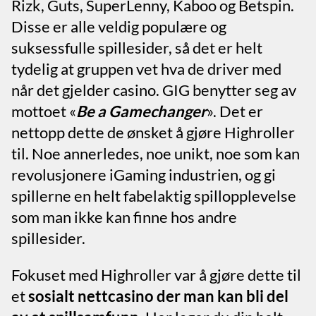
Rizk, Guts, SuperLenny, Kaboo og Betspin.
Disse er alle veldig populære og
suksessfulle spillesider, så det er helt
tydelig at gruppen vet hva de driver med
når det gjelder casino. GIG benytter seg av
mottoet «
Be a Gamechanger
». Det er
nettopp dette de ønsket å gjøre Highroller
til. Noe annerledes, noe unikt, noe som kan
revolusjonere iGaming industrien, og gi
spillerne en helt fabelaktig spillopplevelse
som man ikke kan finne hos andre
spillesider.
Fokuset med Highroller var å gjøre dette til
et
sosialt nettcasino der man kan bli del