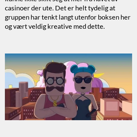
casinoer der ute. Det er helt tydelig at
gruppen har tenkt langt utenfor boksen her
og vært veldig kreative med dette.