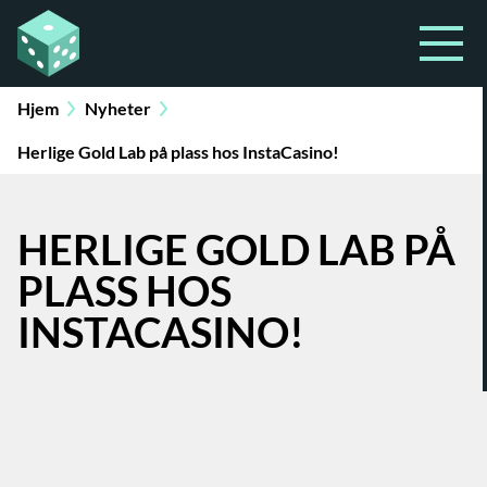
Hjem
Nyheter
Herlige Gold Lab på plass hos InstaCasino!
HERLIGE GOLD LAB PÅ
PLASS HOS
INSTACASINO!