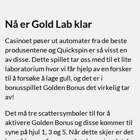
Nå er Gold Lab klar
Casinoet pøser ut automater fra de beste
produsentene og Quickspin er så visst en
av disse. Dette spillet tar oss med til et lite
laboratorium hvor vi får hjelp av en forsker
til å forsøke å lage gull, og det er i
bonusspillet Golden Bonus det virkelig tar
av!
Det må tre scattersymboler til for å
aktivere Golden Bonus og disse kommer til
syne på hjul 1, 3 og 5. Når dette skjer er det