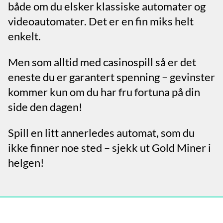
både om du elsker klassiske automater og
videoautomater. Det er en fin miks helt
enkelt.
Men som alltid med casinospill så er det
eneste du er garantert spenning – gevinster
kommer kun om du har fru fortuna på din
side den dagen!
Spill en litt annerledes automat, som du
ikke finner noe sted – sjekk ut Gold Miner i
helgen!