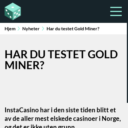
Hjem
Nyheter
Har du testet Gold Miner?
HAR DU TESTET GOLD
MINER?
InstaCasino har i den siste tiden blitt et
av de aller mest elskede casinoer i Norge,
og det er ikke uten grunn.