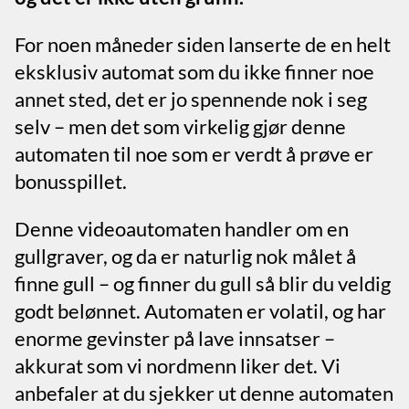
For noen måneder siden lanserte de en helt
eksklusiv automat som du ikke finner noe
annet sted, det er jo spennende nok i seg
selv – men det som virkelig gjør denne
automaten til noe som er verdt å prøve er
bonusspillet.
Denne videoautomaten handler om en
gullgraver, og da er naturlig nok målet å
finne gull – og finner du gull så blir du veldig
godt belønnet. Automaten er volatil, og har
enorme gevinster på lave innsatser –
akkurat som vi nordmenn liker det. Vi
anbefaler at du sjekker ut denne automaten