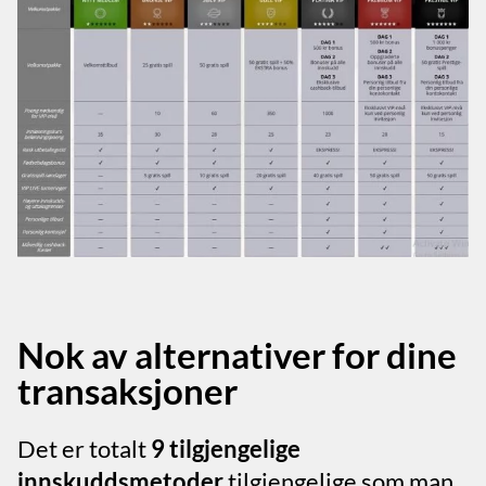
Nok av alternativer for dine
transaksjoner
Det er totalt
9 tilgjengelige
innskuddsmetoder
tilgjengelige som man