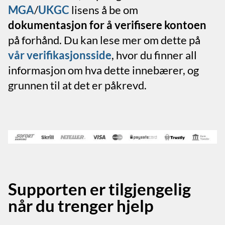
MGA
/
UKGC
lisens å be om
dokumentasjon for å verifisere kontoen
på forhånd. Du kan lese mer om dette på
vår verifikasjonsside
, hvor du finner all
informasjon om hva dette innebærer, og
grunnen til at det er påkrevd.
Supporten er tilgjengelig
når du trenger hjelp