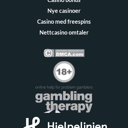
Nye casinoer
Casino med freespins
Nettcasino omtaler