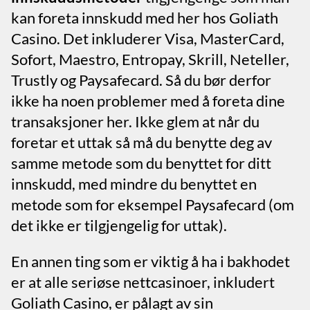
kan foreta innskudd med her hos Goliath
Casino. Det inkluderer Visa, MasterCard,
Sofort, Maestro, Entropay, Skrill, Neteller,
Trustly og Paysafecard. Så du bør derfor
ikke ha noen problemer med å foreta dine
transaksjoner her. Ikke glem at når du
foretar et uttak så må du benytte deg av
samme metode som du benyttet for ditt
innskudd, med mindre du benyttet en
metode som for eksempel Paysafecard (om
det ikke er tilgjengelig for uttak).
En annen ting som er viktig å ha i bakhodet
er at alle seriøse nettcasinoer, inkludert
Goliath Casino, er pålagt av sin