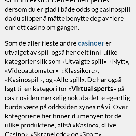
dersom du er glad i både odds og casinospill
da du slipper å måtte benytte deg av flere
enn ett casino om gangen.
Som de aller fleste andre
casinoer
er
utvalget av spill også her delt inn i ulike
kategorier slik som «Utvalgte spill», «Nytt»,
«Videoautomater», «Klassikere»,
«Kasinospill», og «Alle spill». De har også
lagt til en kategori for «
Virtual sports
» på
casinosiden merkelig nok, da dette egentlig
burde være på oddssiden synes nå vi. Over
kategoriene her finner du menyen for de
ulike produktene, altså «Kasino», «Live
Casino», «Skrapelodd» og «Sport».