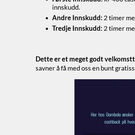
innskudd.
Andre Innskudd:
2 timer m
Tredje Innskudd:
2 timer m
Dette er et meget godt velkomstt
savner å få med oss en bunt gratis