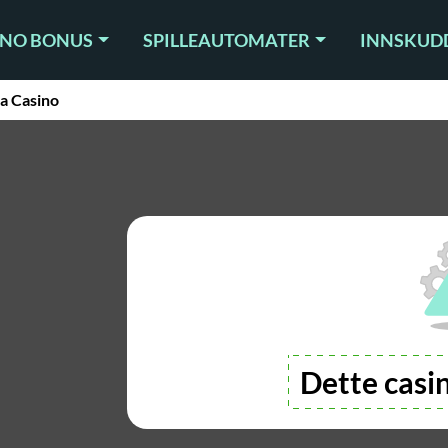
INO BONUS
SPILLEAUTOMATER
INNSKUD
a Casino
Dette casin