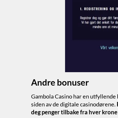
Andre bonuser
Gambola Casino har en utfyllende 
siden av de digitale casinodørene.
deg penger tilbake fra hver krone