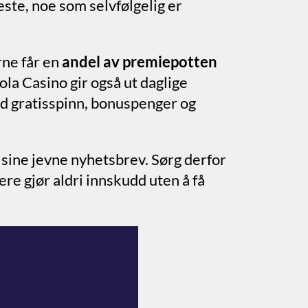
neste, noe som selvfølgelig er
rne får en
andel av premiepotten
la Casino gir også ut daglige
ed gratisspinn, bonuspenger og
sine jevne nyhetsbrev. Sørg derfor
ere gjør aldri innskudd uten å få