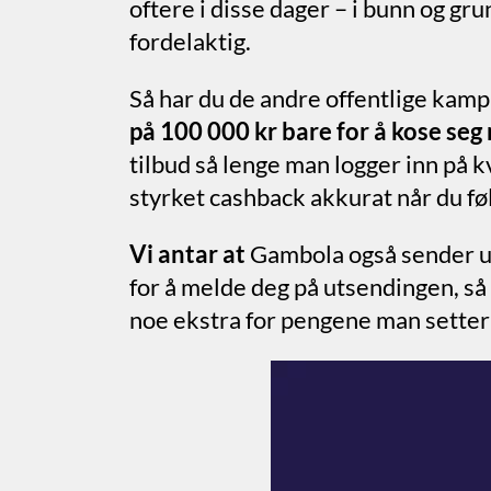
oftere i disse dager – i bunn og gru
fordelaktig.
Så har du de andre offentlige kamp
på 100 000 kr bare for å kose se
tilbud så lenge man logger inn på 
styrket cashback akkurat når du føl
Vi antar at
Gambola også sender ut 
for å melde deg på utsendingen, så 
noe ekstra for pengene man setter 