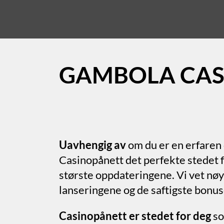
GAMBOLA CAS
Uavhengig av
om du er en erfaren c
Casinopånett det perfekte stedet f
største oppdateringene. Vi vet nøya
lanseringene og de saftigste bonu
Casinopånett er stedet for deg
so