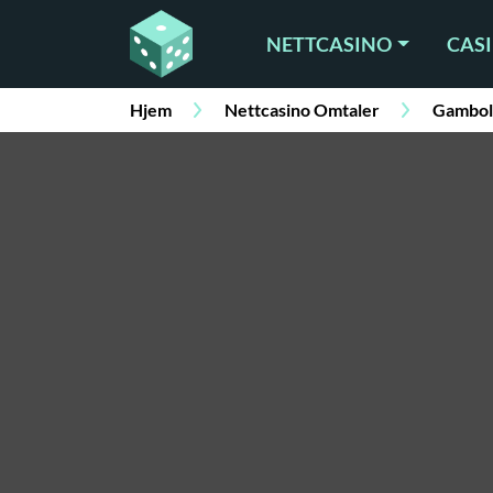
NETTCASINO
CAS
Hjem
Nettcasino Omtaler
Gambol