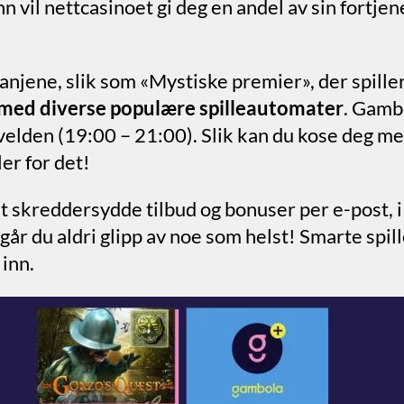
nn vil nettcasinoet gi deg en andel av sin fortje
anjene, slik som «Mystiske premier», der spille
g med diverse populære spilleautomater
. Gambo
kvelden (19:00 – 21:00). Slik kan du kose deg m
er for det!
skreddersydde tilbud og bonuser per e-post, i 
går du aldri glipp av noe som helst! Smarte spill
inn.