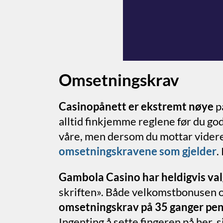
Omsetningskrav
Casinopånett er ekstremt nøye
på
alltid finkjemme reglene før du god
våre, men dersom du mottar videre b
omsetningskravene som gjelder
.
Gambola Casino har heldigvis val
skriften». Både velkomstbonusen og
omsetningskrav på 35 ganger pe
Ingenting å sette fingeren på her,