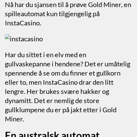
Nå har du sjansen til å prøve Gold Miner, en
spilleautomat kun tilgjengelig på
InstaCasino.
Har du sittet i en elv med en
gullvaskepanne i hendene? Det er umåtelig
spennende å se om du finner et gullkorn
eller to, men InstaCasino drar den litt
lengre. Her brukes svære hakker og
dynamitt. Det er nemlig de store
gullklumpene du er på jakt etter i Gold
Miner.
En australsk automat