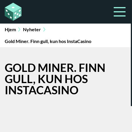
Hjem
Nyheter
Gold Miner. Finn gull, kun hos InstaCasino
GOLD MINER. FINN
GULL, KUN HOS
INSTACASINO