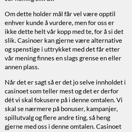
Om dette holder mål får vel være opptil
enhver kunde å vurdere, men for oss er
ikke dette helt vår kopp med te, for å si det
slik. Casinoer kan gjerne være alternative
og spenstige i uttrykket med det får etter
vår mening finnes en slags grense en eller
annen plass.
Når det er sagt så er det jo selve innholdet i
casinoet som teller mest og det er derfor
dét vi skal fokusere på i denne omtalen. Vi
skal se nærmere på bonuser, kampanjer,
spillutvalg og flere andre ting, så heng
gjerne med oss i denne omtalen. Casinoet