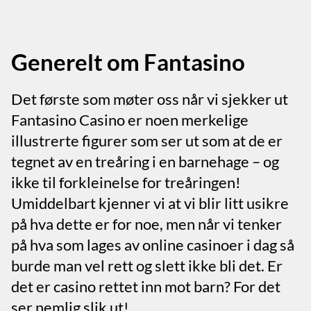
Generelt om Fantasino
Det første som møter oss når vi sjekker ut
Fantasino Casino er noen merkelige
illustrerte figurer som ser ut som at de er
tegnet av en treåring i en barnehage – og
ikke til forkleinelse for treåringen!
Umiddelbart kjenner vi at vi blir litt usikre
på hva dette er for noe, men når vi tenker
på hva som lages av online casinoer i dag så
burde man vel rett og slett ikke bli det. Er
det er casino rettet inn mot barn? For det
ser nemlig slik ut!