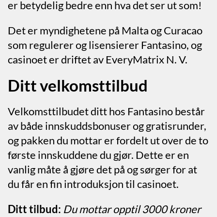
er betydelig bedre enn hva det ser ut som!
Det er myndighetene på Malta og Curacao
som regulerer og lisensierer Fantasino, og
casinoet er driftet av EveryMatrix N. V.
Ditt velkomsttilbud
Velkomsttilbudet ditt hos Fantasino består
av både innskuddsbonuser og gratisrunder,
og pakken du mottar er fordelt ut over de to
første innskuddene du gjør. Dette er en
vanlig måte å gjøre det på og sørger for at
du får en fin introduksjon til casinoet.
Ditt tilbud:
Du mottar opptil 3000 kroner