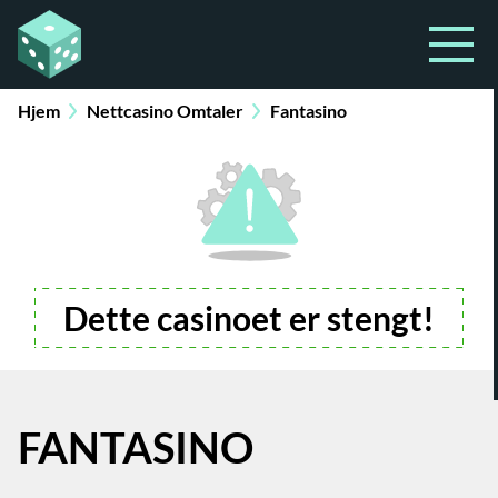
Hjem
Nettcasino Omtaler
Fantasino
Dette casinoet er stengt!
FANTASINO