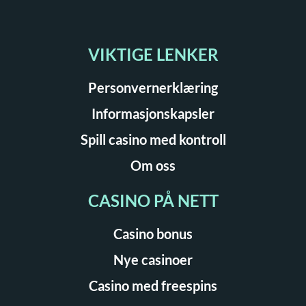
VIKTIGE LENKER
Personvernerklæring
Informasjonskapsler
Spill casino med kontroll
Om oss
CASINO PÅ NETT
Casino bonus
Nye casinoer
Casino med freespins