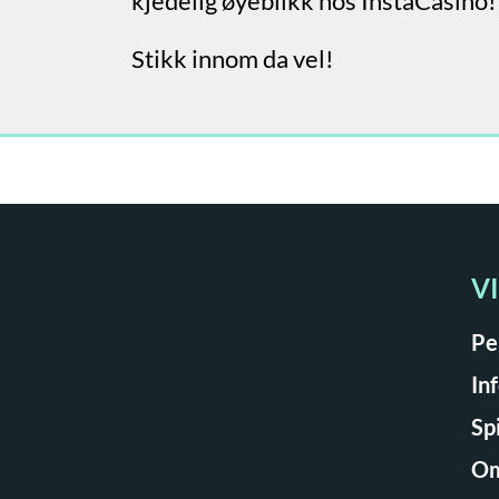
kjedelig øyeblikk hos InstaCasino!
Stikk innom da vel!
V
Pe
In
Sp
Om