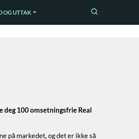
D OG UTTAK
ffe deg 100 omsetningsfrie Real
ene på markedet, og det er ikke så