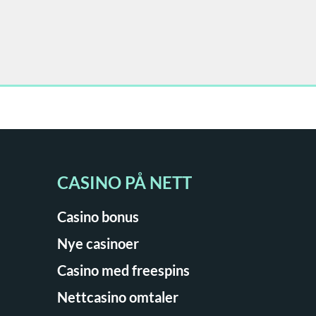
CASINO PÅ NETT
Casino bonus
Nye casinoer
Casino med freespins
Nettcasino omtaler