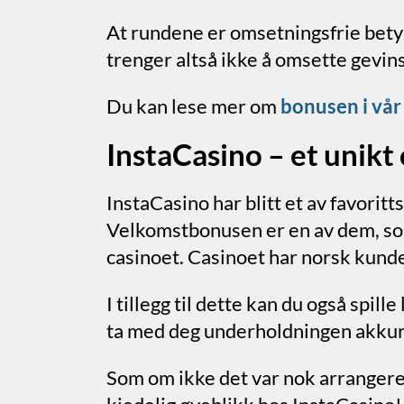
At rundene er omsetningsfrie betyr
trenger altså ikke å omsette gevin
Du kan lese mer om
bonusen i vår
InstaCasino – et unikt
InstaCasino har blitt et av favoritt
Velkomstbonusen er en av dem, som 
casinoet. Casinoet har norsk kundes
I tillegg til dette kan du også spil
ta med deg underholdningen akkura
Som om ikke det var nok arrangeres