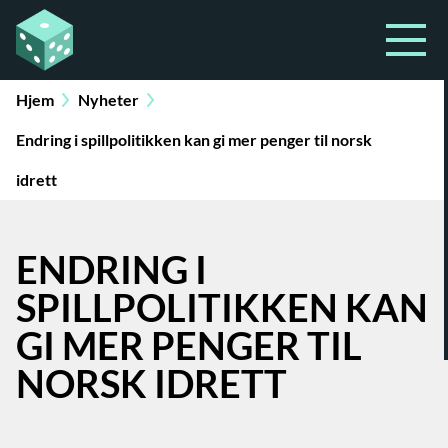
Hjem
Nyheter
Endring i spillpolitikken kan gi mer penger til norsk
idrett
ENDRING I
SPILLPOLITIKKEN KAN
GI MER PENGER TIL
NORSK IDRETT