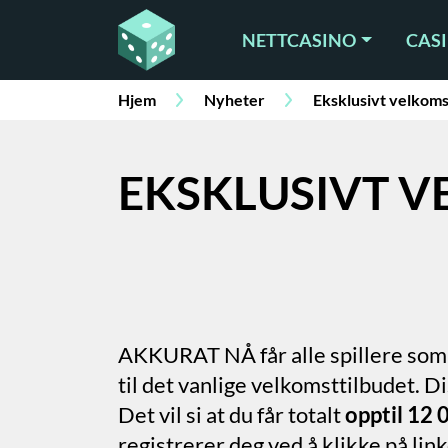
NETTCASINO
CAS
Hjem
Nyheter
Eksklusivt velkoms
EKSKLUSIVT 
AKKURAT NÅ får alle spillere so
til det vanlige velkomsttilbudet. D
Det vil si at du får totalt
opptil 12 
registrerer deg ved å klikke på link