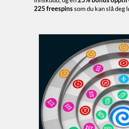
225 freespins
som du kan slå deg l