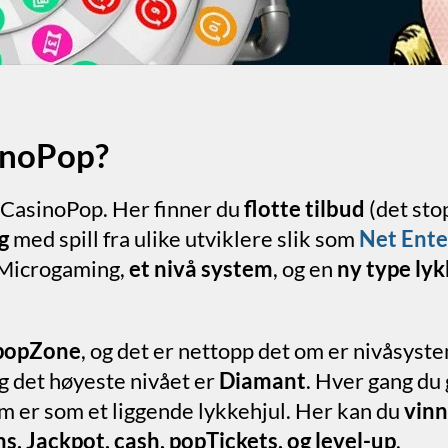
sinoPop?
os CasinoPop. Her finner du
flotte tilbud
(det sto
g
med spill fra ulike utviklere slik som
Net Ent
Microgaming,
et nivå system
, og en
ny type lyk
popZone
, og det er nettopp det om er nivåsystem
og det høyeste nivået er
Diamant
. Hver gang du 
om er som et liggende lykkehjul. Her kan du
vinn
ns, Jackpot, cash, popTickets, og level-up
.