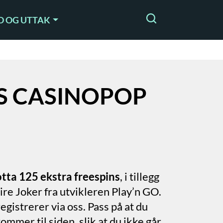
D OG UTTAK
S CASINOPOP
tta 125 ekstra freespins
, i tillegg
ire Joker fra utvikleren Play’n GO.
egistrerer via oss. Pass på at du
ommer til siden, slik at du ikke går