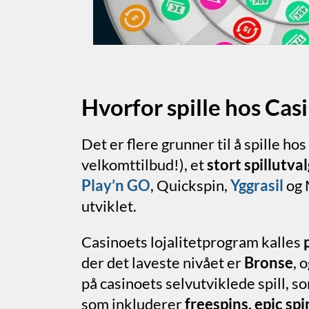
Hvorfor spille hos Ca
Det er flere grunner til å spille h
velkomttilbud!), et
stort spillutval
Play’n GO
, Quickspin,
Yggrasil
og 
utviklet.
Casinoets lojalitetprogram kalles
der det laveste nivået er
Bronse
, 
på casinoets selvutviklede spill, s
som inkluderer
freespins, epic spi