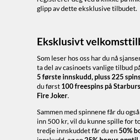
glipp av dette eksklusive tilbudet.
Eksklusivt velkomsttil
Som leser hos oss har du nå sjansen
ta del av casinoets vanlige tilbud på
5 første innskudd, pluss 225 spin
du først
100 freespins på Starbur
Fire Joker
.
Sammen med spinnene får du også
inn 500 kr, vil du kunne spille for 
tredje innskuddet får du en
50% bo
innskudd, og en
25% bonus opptil