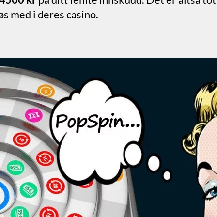
øs med i deres casino.