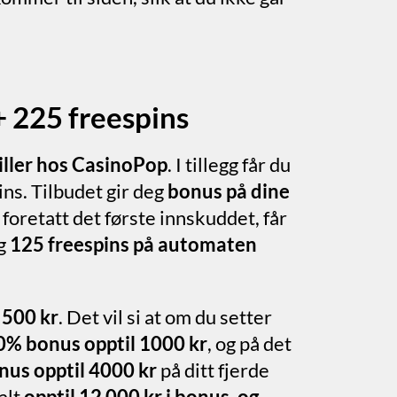
+ 225 freespins
iller hos CasinoPop
. I tillegg får du
pins. Tilbudet gir deg
bonus på dine
 foretatt det første innskuddet, får
og
125 freespins på automaten
 500 kr
. Det vil si at om du setter
0% bonus opptil 1000 kr
, og på det
us opptil 4000 kr
på ditt fjerde
alt
opptil 12 000 kr i bonus, og