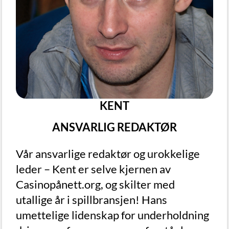
KENT
ANSVARLIG REDAKTØR
Vår ansvarlige redaktør og urokkelige
leder – Kent er selve kjernen av
Casinopånett.org, og skilter med
utallige år i spillbransjen! Hans
umettelige lidenskap for underholdning