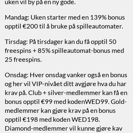
uken vil by på en ny gode.
Mandag: Uken starter med en 139% bonus
opptil €200 til å bruke på spilleautomater.
Tirsdag: På tirsdager kan du få opptil 50
freespins + 85% spilleautomat-bonus med
25 freespins.
Onsdag: Hver onsdag vanker også en bonus
og her vil VIP-nivået ditt avgjøre hva du har
krav på. Club + silver-medlemmer kan få en
bonus opptil €99 med kodenWED99. Gold-
medlemmer kan gjøre krav på en bonus
opptil €198 med koden WED198.
Diamond-medlemmer vil kunne gjøre kav