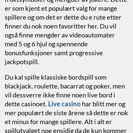
er som kjent et populært valg for mange
spillere og om det er dette du e rute etter
finner du nok noen favoritter her. Du vil
også finne mengder av videoautomater
med 5 og 6 hjul og spennende
bonusfunksjoner samt progressive
jackpotspill.
Du kal spille klassiske bordspill som
blackjack, roulette, bacarrat og poker, men
vil dessverre ikke finne noen live bord i
dette casinoet.
Live casino
har blitt mer og
mer populært de siste årene så dette er nok
et minus for mange spillere. Alt i alt er
spillutvalget noe ensidig da de kun kommer