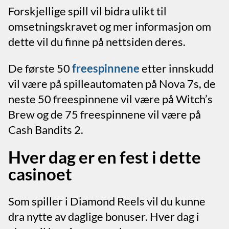
Forskjellige spill vil bidra ulikt til
omsetningskravet og mer informasjon om
dette vil du finne på nettsiden deres.
De første 50
freespinnene
etter innskudd
vil være på spilleautomaten på Nova 7s, de
neste 50 freespinnene vil være på Witch’s
Brew og de 75 freespinnene vil være på
Cash Bandits 2.
Hver dag er en fest i dette
casinoet
Som spiller i Diamond Reels vil du kunne
dra nytte av daglige bonuser. Hver dag i