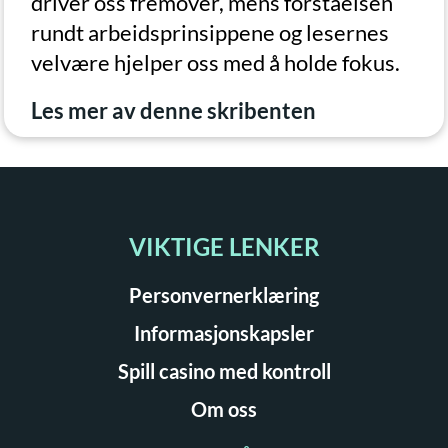
driver oss fremover, mens forståelsen
rundt arbeidsprinsippene og lesernes
velvære hjelper oss med å holde fokus.
Les mer av denne skribenten
VIKTIGE LENKER
Personvernerklæring
Informasjonskapsler
Spill casino med kontroll
Om oss