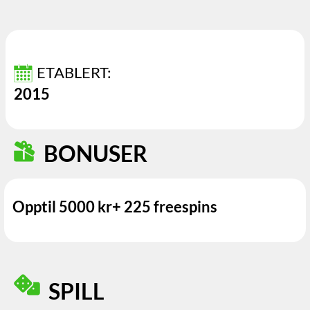
ETABLERT:
2015
BONUSER
Opptil 5000 kr+ 225 freespins
SPILL