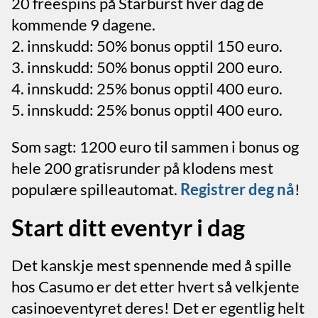
20 freespins på Starburst hver dag de
kommende 9 dagene.
2. innskudd: 50% bonus opptil 150 euro.
3. innskudd: 50% bonus opptil 200 euro.
4. innskudd: 25% bonus opptil 400 euro.
5. innskudd: 25% bonus opptil 400 euro.
Som sagt: 1200 euro til sammen i bonus og
hele 200 gratisrunder på klodens mest
populære spilleautomat.
Registrer deg nå
!
Start ditt eventyr i dag
Det kanskje mest spennende med å spille
hos Casumo er det etter hvert så velkjente
casinoeventyret deres! Det er egentlig helt