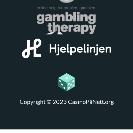
Copyright © 2023 CasinoPåNett.org