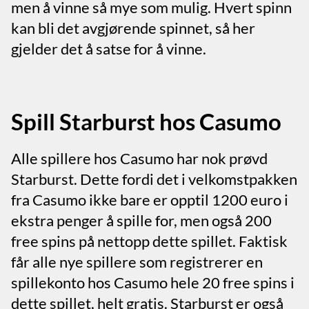
men å vinne så mye som mulig. Hvert spinn
kan bli det avgjørende spinnet, så her
gjelder det å satse for å vinne.
Spill Starburst hos Casumo
Alle spillere hos Casumo har nok prøvd
Starburst. Dette fordi det i velkomstpakken
fra Casumo ikke bare er opptil 1200 euro i
ekstra penger å spille for, men også 200
free spins på nettopp dette spillet. Faktisk
får alle nye spillere som registrerer en
spillekonto hos Casumo hele 20 free spins i
dette spillet, helt gratis. Starburst er også