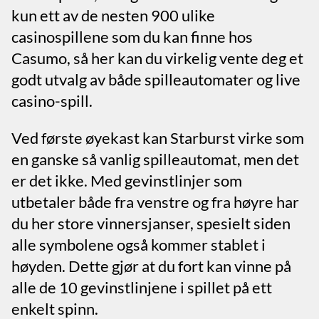
kun ett av de nesten 900 ulike
casinospillene som du kan finne hos
Casumo, så her kan du virkelig vente deg et
godt utvalg av både spilleautomater og live
casino-spill.
Ved første øyekast kan Starburst virke som
en ganske så vanlig spilleautomat, men det
er det ikke. Med gevinstlinjer som
utbetaler både fra venstre og fra høyre har
du her store vinnersjanser, spesielt siden
alle symbolene også kommer stablet i
høyden. Dette gjør at du fort kan vinne på
alle de 10 gevinstlinjene i spillet på ett
enkelt spinn.