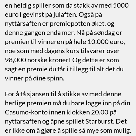
en heldig spiller som da stakk av med 5000
euro i gevinst på julaften. Også på
nyttårsaften er premiepotten øket, og
denne gangen enda mer. Nå på søndag er
premien til vinneren på hele 10,000 euro,
noe som med dagens kurs tilsvarer over
98,000 norske kroner! Og dette er som
sagt en premie du får i tillegg til alt det du
vinner på dine spinn.
For å få sjansen til å stikke av med denne
herlige premien må du bare logge inn på din
Casumo-konto innen klokken 20.00 på
nyttårsaften og åpne spillet Starburst. Det
er ikke om å gjøre å spille så mye som mulig,