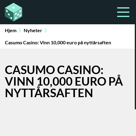
Hjem
Nyheter
Casumo Casino: Vinn 10,000 euro på nyttårsaften
CASUMO CASINO:
VINN 10,000 EURO PÅ
NYTTÅRSAFTEN