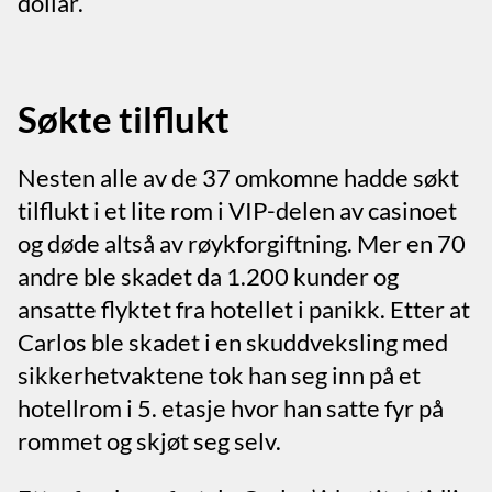
dollar.
Søkte tilflukt
Nesten alle av de 37 omkomne hadde søkt
tilflukt i et lite rom i VIP-delen av casinoet
og døde altså av røykforgiftning. Mer en 70
andre ble skadet da 1.200 kunder og
ansatte flyktet fra hotellet i panikk. Etter at
Carlos ble skadet i en skuddveksling med
sikkerhetvaktene tok han seg inn på et
hotellrom i 5. etasje hvor han satte fyr på
rommet og skjøt seg selv.