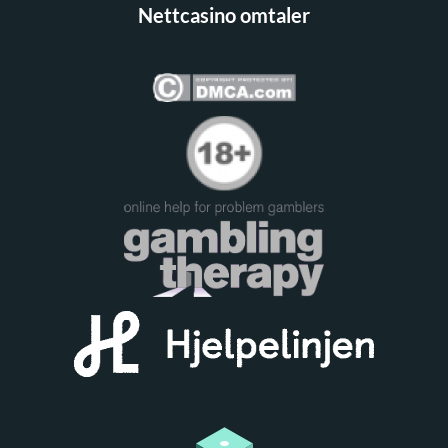
Nettcasino omtaler