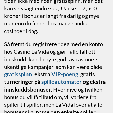
tiden ikke med noen gratisspinn, men det
kan selvsagt endre seg. Uansett, 7,500
kroner i bonus er langt fra dårlig og mye
mer enn du finner hos mange andre
casinoer i dag.
Så fremt du registrerer deg med en konto
hos Casino La Vida og gjør i alle fall ett
innskudd, kan du nyte godt av casinoets
ukentlige kampanjer, som kan være både
gratisspinn
, ekstra
VIP-poeng
, gratis
turneringer på
spilleautomater
og ekstra
innskuddsbonuser
. Hvor mye og hvilken
bonus du vil få tilbud om, vil variere fra
spiller til spiller, men La Vida lover at alle
bonuser skal passe den enkelte spiller.