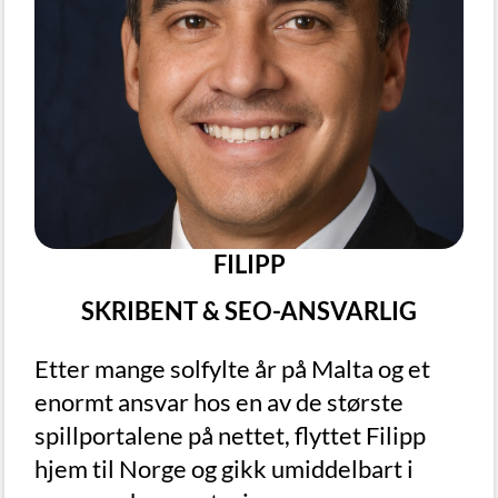
FILIPP
SKRIBENT & SEO-ANSVARLIG
Etter mange solfylte år på Malta og et
enormt ansvar hos en av de største
spillportalene på nettet, flyttet Filipp
hjem til Norge og gikk umiddelbart i