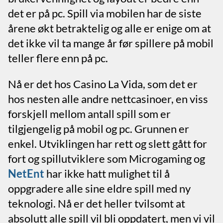
det er på pc. Spill via mobilen har de siste
årene økt betraktelig og alle er enige om at
det ikke vil ta mange år før spillere på mobil
teller flere enn på pc.
Nå er det hos Casino La Vida, som det er
hos nesten alle andre nettcasinoer, en viss
forskjell mellom antall spill som er
tilgjengelig på mobil og pc. Grunnen er
enkel. Utviklingen har rett og slett gått for
fort og spillutviklere som Microgaming og
NetEnt
har ikke hatt mulighet til å
oppgradere alle sine eldre spill med ny
teknologi. Nå er det heller tvilsomt at
absolutt alle spill vil bli oppdatert, men vi vil