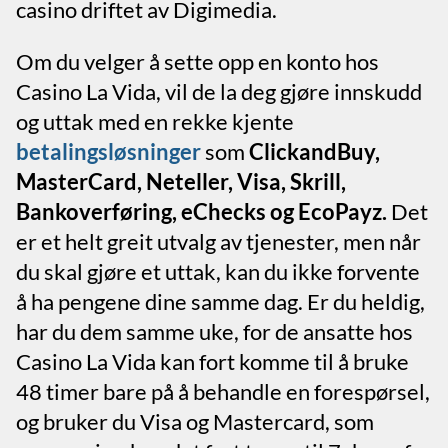
casino driftet av Digimedia.
Om du velger å sette opp en konto hos
Casino La Vida, vil de la deg gjøre innskudd
og uttak med en rekke kjente
betalingsløsninger
som
ClickandBuy,
MasterCard, Neteller, Visa, Skrill,
Bankoverføring, eChecks og EcoPayz.
Det
er et helt greit utvalg av tjenester, men når
du skal gjøre et uttak, kan du ikke forvente
å ha pengene dine samme dag. Er du heldig,
har du dem samme uke, for de ansatte hos
Casino La Vida kan fort komme til å bruke
48 timer bare på å behandle en forespørsel,
og bruker du Visa og Mastercard, som