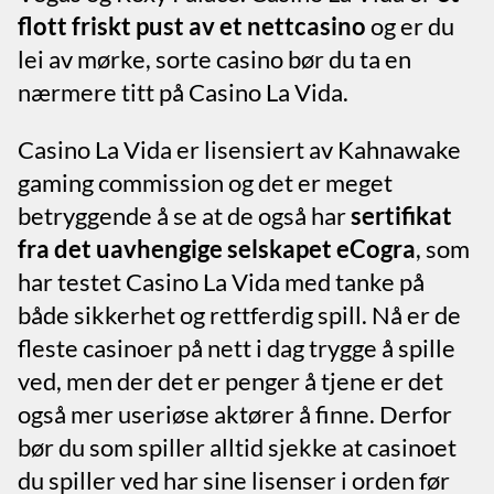
flott friskt pust av et nettcasino
og er du
lei av mørke, sorte casino bør du ta en
nærmere titt på Casino La Vida.
Casino La Vida er lisensiert av Kahnawake
gaming commission og det er meget
betryggende å se at de også har
sertifikat
fra det uavhengige selskapet eCogra
, som
har testet Casino La Vida med tanke på
både sikkerhet og rettferdig spill. Nå er de
fleste casinoer på nett i dag trygge å spille
ved, men der det er penger å tjene er det
også mer useriøse aktører å finne. Derfor
bør du som spiller alltid sjekke at casinoet
du spiller ved har sine lisenser i orden før