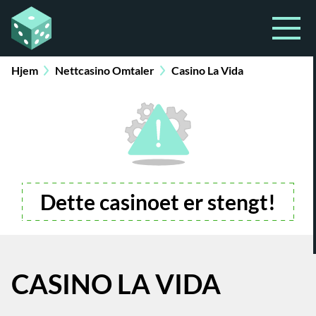
Hjem
Nettcasino Omtaler
Casino La Vida
Dette casinoet er stengt!
CASINO LA VIDA