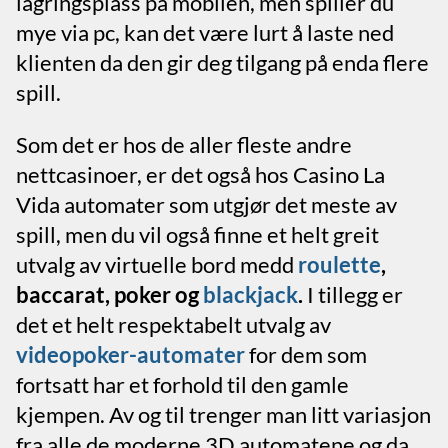
lagringsplass på mobilen, men spiller du
mye via pc, kan det være lurt å laste ned
klienten da den gir deg tilgang på enda flere
spill.
Som det er hos de aller fleste andre
nettcasinoer, er det også hos Casino La
Vida automater som utgjør det meste av
spill, men du vil også finne et helt greit
utvalg av virtuelle bord medd
roulette
,
baccarat, poker og
blackjack
.
I tillegg er
det et helt respektabelt utvalg av
videopoker-automater
for dem som
fortsatt har et forhold til den gamle
kjempen. Av og til trenger man litt variasjon
fra alle de moderne 3D automatene og da