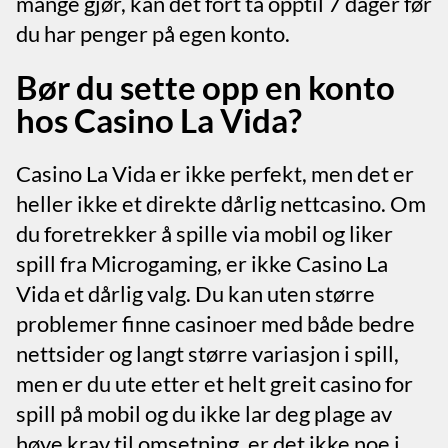
mange gjør, kan det fort ta opptil 7 dager før
du har penger på egen konto.
Bør du sette opp en konto
hos Casino La Vida?
Casino La Vida er ikke perfekt, men det er
heller ikke et direkte dårlig nettcasino. Om
du foretrekker å spille via mobil og liker
spill fra Microgaming, er ikke Casino La
Vida et dårlig valg. Du kan uten større
problemer finne casinoer med både bedre
nettsider og langt større variasjon i spill,
men er du ute etter et helt greit casino for
spill på mobil og du ikke lar deg plage av
høye krav til omsetning, er det ikke noe i