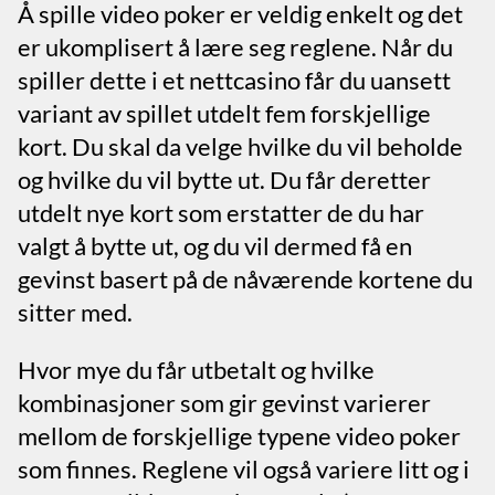
Å spille video poker er veldig enkelt og det
er ukomplisert å lære seg reglene. Når du
spiller dette i et nettcasino får du uansett
variant av spillet utdelt fem forskjellige
kort. Du skal da velge hvilke du vil beholde
og hvilke du vil bytte ut. Du får deretter
utdelt nye kort som erstatter de du har
valgt å bytte ut, og du vil dermed få en
gevinst basert på de nåværende kortene du
sitter med.
Hvor mye du får utbetalt og hvilke
kombinasjoner som gir gevinst varierer
mellom de forskjellige typene video poker
som finnes. Reglene vil også variere litt og i