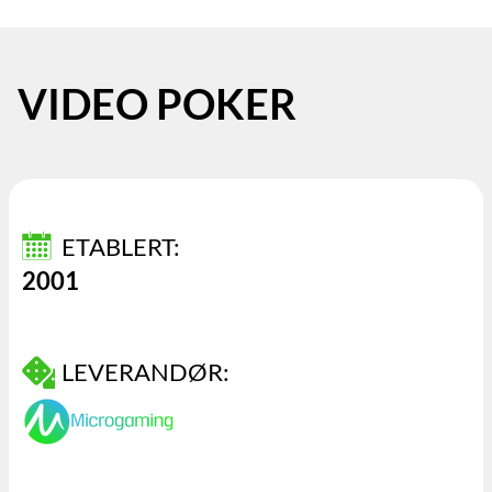
VIDEO POKER
ETABLERT:
2001
LEVERANDØR: