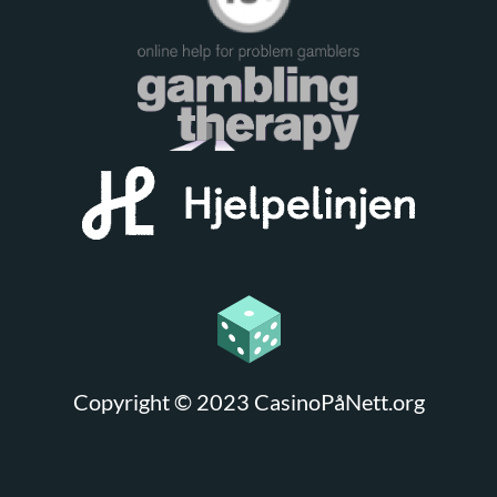
Copyright © 2023 CasinoPåNett.org