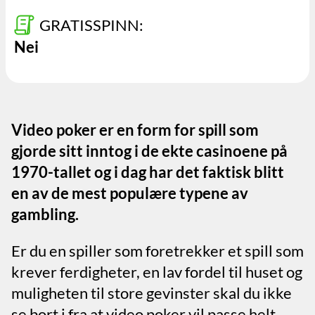
GRATISSPINN:
Nei
Video poker er en form for spill som
gjorde sitt inntog i de ekte casinoene på
1970-tallet og i dag har det faktisk blitt
en av de mest populære typene av
gambling.
Er du en spiller som foretrekker et spill som
krever ferdigheter, en lav fordel til huset og
muligheten til store gevinster skal du ikke
se bort i fra at video poker vil passe helt