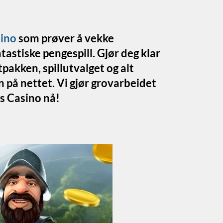
sino
som prøver å vekke
astiske pengespill. Gjør deg klar
tpakken, spillutvalget og alt
 på nettet. Vi gjør grovarbeidet
ss Casino nå!