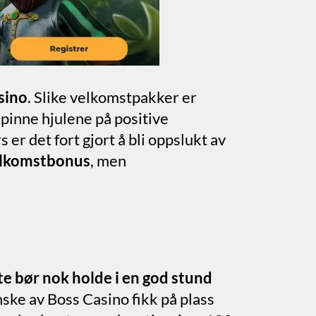
sino
. Slike velkomstpakker er
spinne hjulene på positive
 er det fort gjort å bli oppslukt av
velkomstbonus
, men
e bør nok holde i en god stund
ønske av Boss Casino fikk på plass