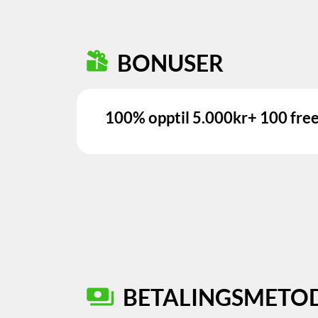
BONUSER
100% opptil 5.000kr+ 100 fre
BETALINGSMETOD