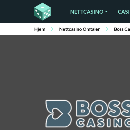
NETTCASINO
CAS
Hjem
Nettcasino Omtaler
Boss Ca