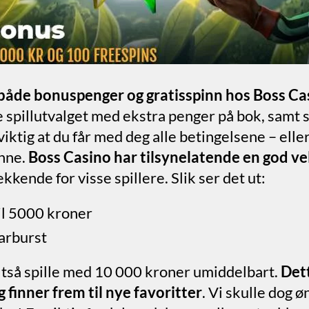
både bonuspenger og gratisspinn hos Boss Ca
ske spillutvalget med ekstra penger på bok, samt 
iktig at du får med deg alle betingelsene – ellers
inne.
Boss Casino har tilsynelatende en god 
ende for visse spillere. Slik ser det ut:
il 5000 kroner
tarburst
ltså spille med 10 000 kroner umiddelbart.
Dett
 finner frem til nye favoritter
. Vi skulle dog 