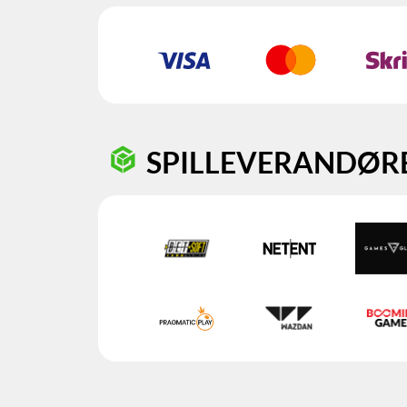
SPILLEVERANDØRE