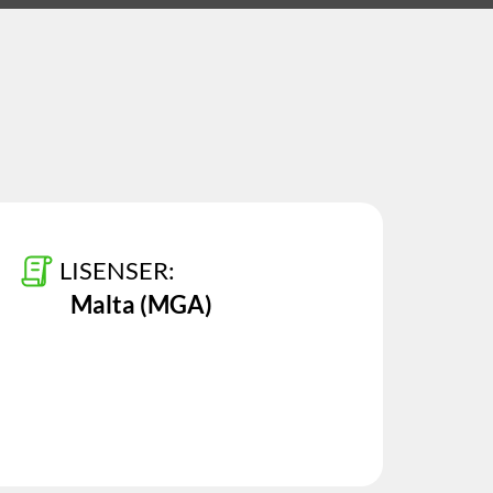
LISENSER:
Malta (MGA)