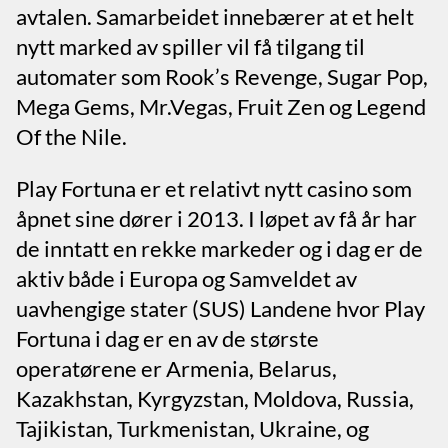
avtalen. Samarbeidet innebærer at et helt
nytt marked av spiller vil få tilgang til
automater som Rook’s Revenge, Sugar Pop,
Mega Gems, Mr.Vegas, Fruit Zen og Legend
Of the Nile.
Play Fortuna er et relativt nytt casino som
åpnet sine dører i 2013. I løpet av få år har
de inntatt en rekke markeder og i dag er de
aktiv både i Europa og Samveldet av
uavhengige stater (SUS) Landene hvor Play
Fortuna i dag er en av de største
operatørene er Armenia, Belarus,
Kazakhstan, Kyrgyzstan, Moldova, Russia,
Tajikistan, Turkmenistan, Ukraine, og