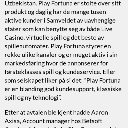
Uzbekistan. Play Fortuna er stolte over sitt
produkt og daglig har de mange tusen
aktive kunder i Samveldet av uavhengige
stater som kan benytte seg av både Live
Casino, virtuelle spill og det beste av
spilleautomater. Play Fortuna styrer en
rekke ulike kanaler og er meget aktiv i sin
markedsføring hvor de annonserer for
førsteklasses spill og kundeservice. Eller
som selskapet liker på si det: ”Play Fortuna
er en blanding god kundesupport, klassiske
spill og ny teknologi”.
Etter at avtalen ble kjent hadde Aaron
Axisa, Account manager hos Betsoft