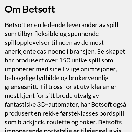
Om Betsoft
Betsoft er en ledende leverandør av spill
som tilbyr fleksible og spennende
spillopplevelser til noen av de mest
anerkjente casinoene i bransjen. Selskapet
har produsert over 150 unike spill som
imponerer med sine livlige animasjoner,
behagelige lydbilde og brukervennlig
grensesnitt. Til tross for at utvikleren er
mest kjent for sitt brede utvalg av
fantastiske 3D-automater, har Betsoft også
produsert en rekke førsteklasses bordspill
som blackjack, roulette og poker. Betsofts
imponerende portefølje er tilgjengelig via