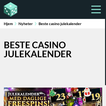
Hjem
Nyheter
Beste casino julekalender
BESTE CASINO
JULEKALENDER