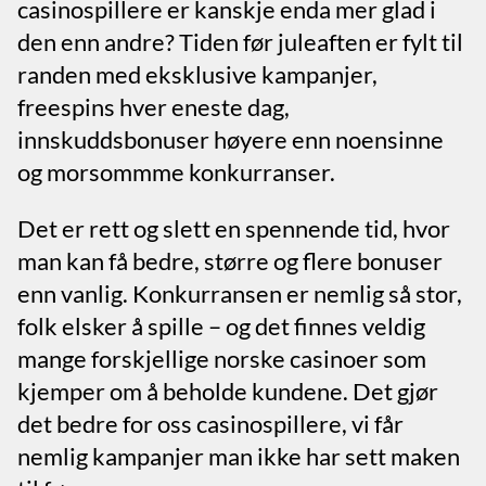
casinospillere er kanskje enda mer glad i
den enn andre? Tiden før juleaften er fylt til
randen med eksklusive kampanjer,
freespins hver eneste dag,
innskuddsbonuser høyere enn noensinne
og morsommme konkurranser.
Det er rett og slett en spennende tid, hvor
man kan få bedre, større og flere bonuser
enn vanlig. Konkurransen er nemlig så stor,
folk elsker å spille – og det finnes veldig
mange forskjellige norske casinoer som
kjemper om å beholde kundene. Det gjør
det bedre for oss casinospillere, vi får
nemlig kampanjer man ikke har sett maken