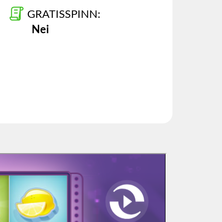
GRATISSPINN:
Nei