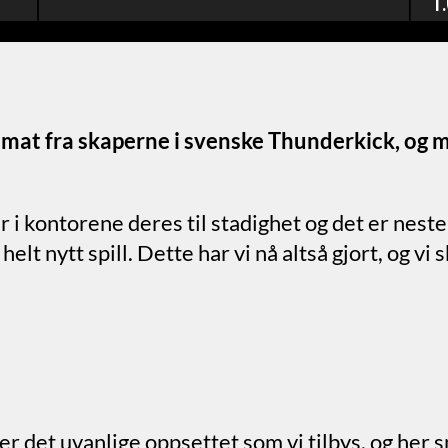
omat fra skaperne i svenske Thunderkick, og 
r i kontorene deres til stadighet og det er nest
lt nytt spill. Dette har vi nå altså gjort, og vi
 er det uvanlige oppsettet som vi tilbys, og her