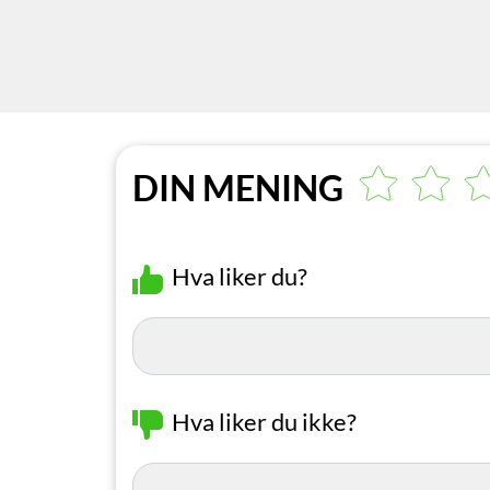
DIN MENING
Hva liker du?
Hva liker du ikke?