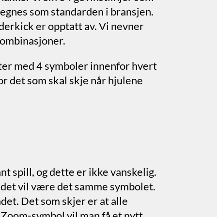
m regnes som standarden i bransjen.
erkick er opptatt av. Vi nevner
 kombinasjoner.
rater med 4 symboler innenfor hvert
r det som skal skje når hjulene
t spill, og dette er ikke vanskelig.
ådet vil være det samme symbolet.
et. Det som skjer er at alle
t Zoom-symbol vil man få et nytt