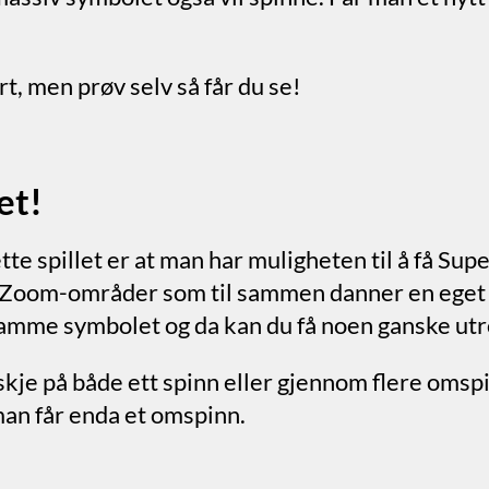
rt, men prøv selv så får du se!
et!
tte spillet er at man har muligheten til å få Sup
e Zoom-områder som til sammen danner en eget 
 samme symbolet og da kan du få noen ganske utr
skje på både ett spinn eller gjennom flere oms
an får enda et omspinn.
!