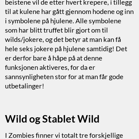
beistene vil de etter hvert krepere, i tillegg
til at kulene har gått gjennom hodene og inn
i symbolene på hjulene. Alle symbolene
som har blitt truffet blir gjort om til
wilds/jokere, og det betyr at man kan få
hele seks jokere på hjulene samtidig! Det
er derfor bare å håpe på at denne
funksjonen aktiveres, for da er
sannsynligheten stor for at man får gode
utbetalinger!
Wild og Stablet Wild
I Zombies finner vi totalt tre forskjellige