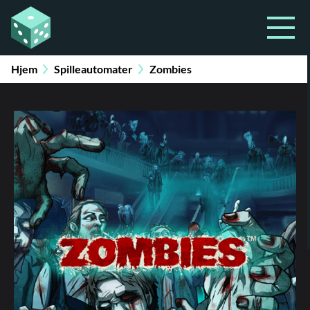
Hjem
Spilleautomater
Zombies