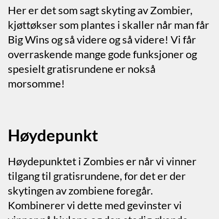
Her er det som sagt skyting av Zombier,
kjøttøkser som plantes i skaller når man får
Big Wins og så videre og så videre! Vi får
overraskende mange gode funksjoner og
spesielt gratisrundene er nokså
morsomme!
Høydepunkt
Høydepunktet i Zombies er når vi vinner
tilgang til gratisrundene, for det er der
skytingen av zombiene foregår.
Kombinerer vi dette med gevinster vi