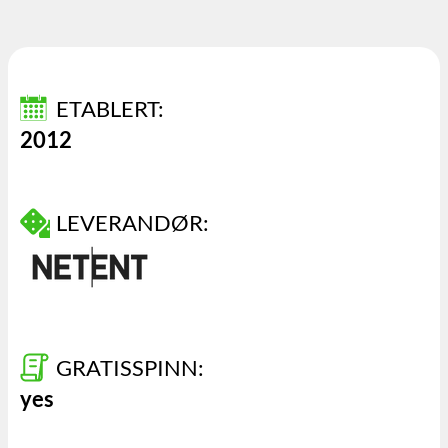
ETABLERT:
2012
LEVERANDØR:
GRATISSPINN:
yes