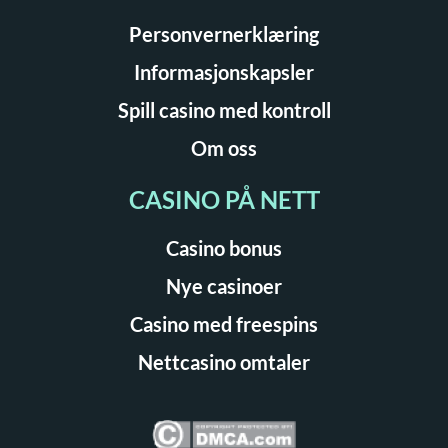
Personvernerklæring
Informasjonskapsler
Spill casino med kontroll
Om oss
CASINO PÅ NETT
Casino bonus
Nye casinoer
Casino med freespins
Nettcasino omtaler