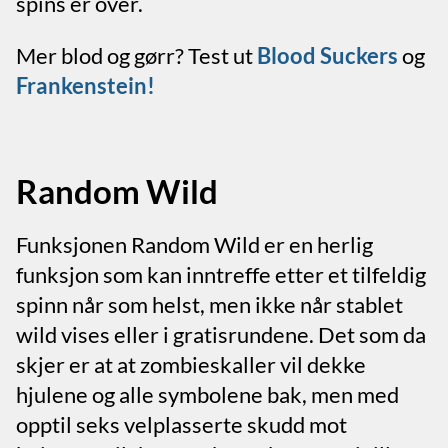
spins er over.
Mer blod og gørr? Test ut
Blood Suckers
og
Frankenstein!
Random Wild
Funksjonen Random Wild er en herlig
funksjon som kan inntreffe etter et tilfeldig
spinn når som helst, men ikke når stablet
wild vises eller i gratisrundene. Det som da
skjer er at at zombieskaller vil dekke
hjulene og alle symbolene bak, men med
opptil seks velplasserte skudd mot