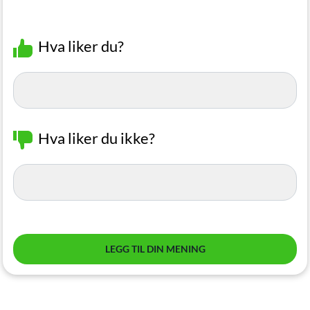
Hva liker du?
Hva liker du ikke?
LEGG TIL DIN MENING