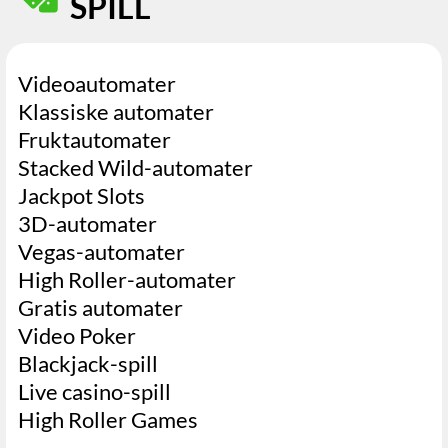
SPILL
Videoautomater
Klassiske automater
Fruktautomater
Stacked Wild-automater
Jackpot Slots
3D-automater
Vegas-automater
High Roller-automater
Gratis automater
Video Poker
Blackjack-spill
Live casino-spill
High Roller Games