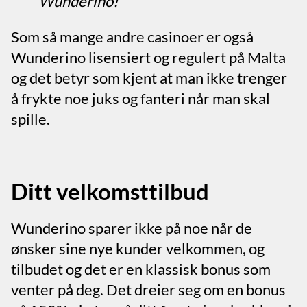
Wunderino!
Som så mange andre casinoer er også
Wunderino lisensiert og regulert på Malta
og det betyr som kjent at man ikke trenger
å frykte noe juks og fanteri når man skal
spille.
Ditt velkomsttilbud
Wunderino sparer ikke på noe når de
ønsker sine nye kunder velkommen, og
tilbudet og det er en klassisk bonus som
venter på deg. Det dreier seg om en bonus