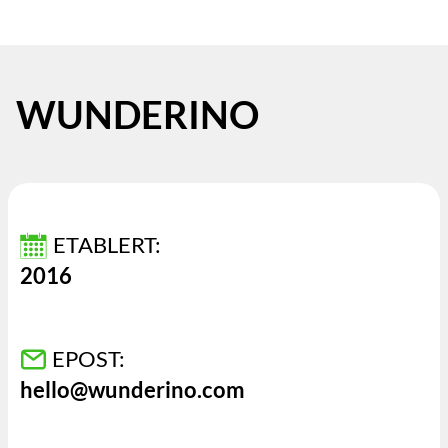
WUNDERINO
ETABLERT:
2016
EPOST:
hello@wunderino.com