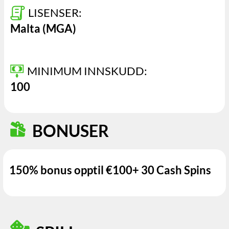
LISENSER:
Malta (MGA)
MINIMUM INNSKUDD:
100
BONUSER
150% bonus opptil €100+ 30 Cash Spins