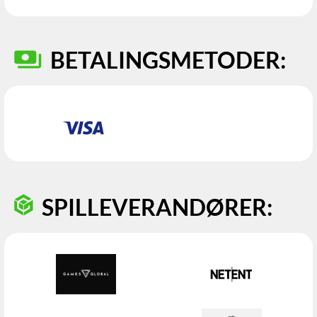
BETALINGSMETODER:
SPILLEVERANDØRER: