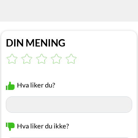
DIN MENING
Hva liker du?
Hva liker du ikke?