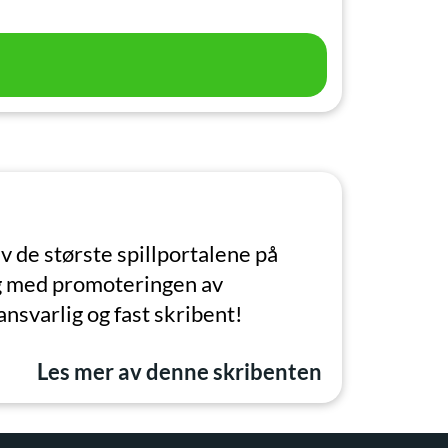
v de største spillportalene på
ang med promoteringen av
nsvarlig og fast skribent!
Les mer av denne skribenten