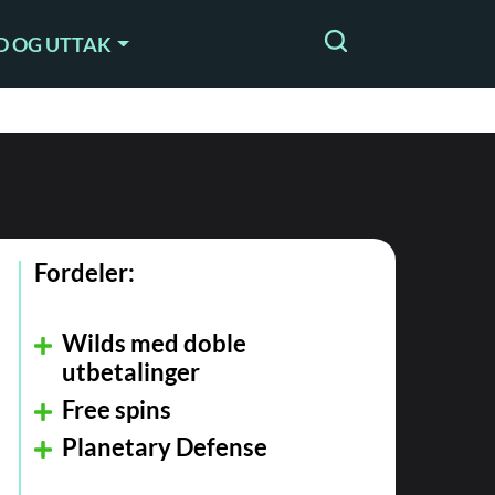
D OG UTTAK
Fordeler:
Wilds med doble
utbetalinger
Free spins
Planetary Defense