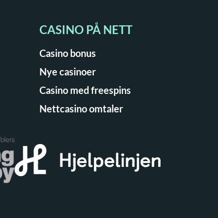
CASINO PÅ NETT
Casino bonus
Nye casinoer
Casino med freespins
Nettcasino omtaler