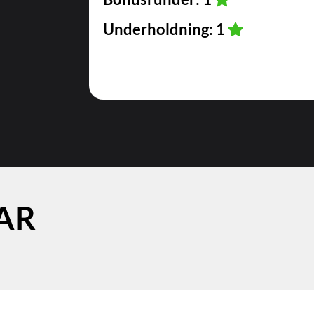
Underholdning: 1
AR