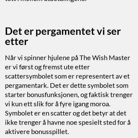
Det er pergamentet vi ser
etter
Når vi spinner hjulene på The Wish Master
er vi først og fremst ute etter
scattersymbolet som er representert av et
pergamentark. Det er dette symbolet som
starter bonusfunksjonen, og faktisk trenger
vi kun ett slik for å fyre igang moroa.
Symbolet er en scatter og det betyr at det
ikke trenger å havne noe spesielt sted for å
aktivere bonusspillet.