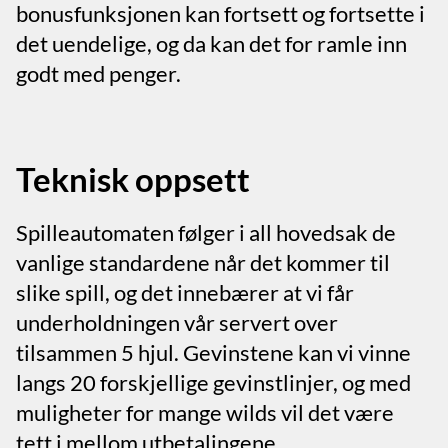
bonusfunksjonen kan fortsett og fortsette i
det uendelige, og da kan det for ramle inn
godt med penger.
Teknisk oppsett
Spilleautomaten følger i all hovedsak de
vanlige standardene når det kommer til
slike spill, og det innebærer at vi får
underholdningen vår servert over
tilsammen 5 hjul. Gevinstene kan vi vinne
langs 20 forskjellige gevinstlinjer, og med
muligheter for mange wilds vil det være
tett i mellom utbetalingene.