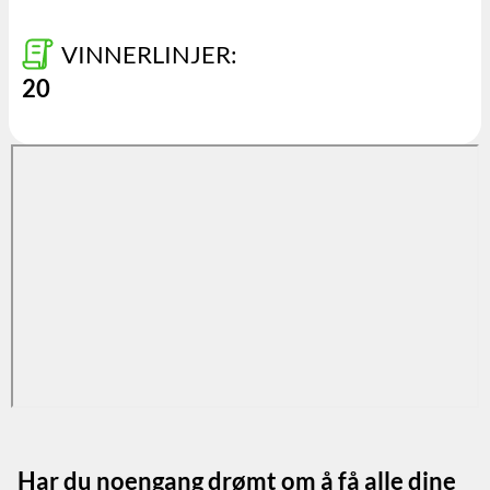
VINNERLINJER:
20
Har du noengang drømt om å få alle dine