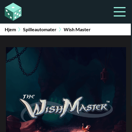
Hjem
Spilleautomater
Wish Master