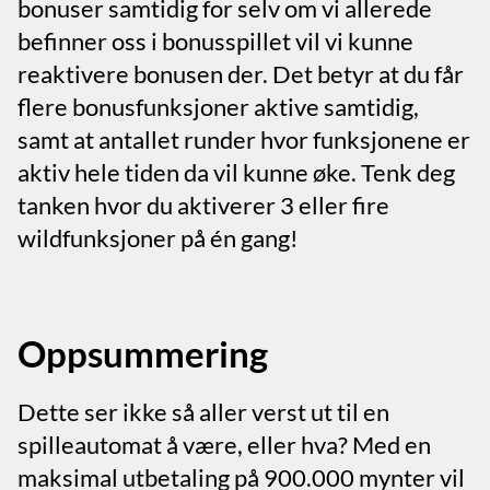
bonuser samtidig for selv om vi allerede
befinner oss i bonusspillet vil vi kunne
reaktivere bonusen der. Det betyr at du får
flere bonusfunksjoner aktive samtidig,
samt at antallet runder hvor funksjonene er
aktiv hele tiden da vil kunne øke. Tenk deg
tanken hvor du aktiverer 3 eller fire
wildfunksjoner på én gang!
Oppsummering
Dette ser ikke så aller verst ut til en
spilleautomat å være, eller hva? Med en
maksimal utbetaling på 900.000 mynter vil