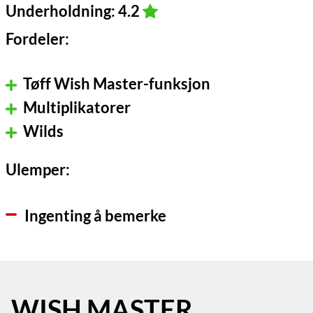
Underholdning: 4.2
Fordeler:
Tøff Wish Master-funksjon
Multiplikatorer
Wilds
Ulemper:
Ingenting å bemerke
WISH MASTER