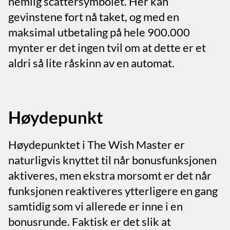
nemlig scattersymbolet. Her kan
gevinstene fort nå taket, og med en
maksimal utbetaling på hele 900.000
mynter er det ingen tvil om at dette er et
aldri så lite råskinn av en automat.
Høydepunkt
Høydepunktet i The Wish Master er
naturligvis knyttet til når bonusfunksjonen
aktiveres, men ekstra morsomt er det når
funksjonen reaktiveres ytterligere en gang
samtidig som vi allerede er inne i en
bonusrunde. Faktisk er det slik at