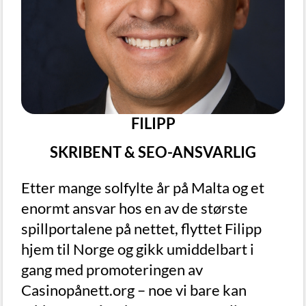
FILIPP
SKRIBENT & SEO-ANSVARLIG
Etter mange solfylte år på Malta og et
enormt ansvar hos en av de største
spillportalene på nettet, flyttet Filipp
hjem til Norge og gikk umiddelbart i
gang med promoteringen av
Casinopånett.org – noe vi bare kan