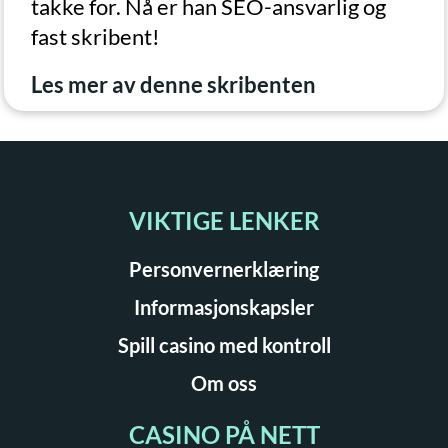
takke for. Nå er han SEO-ansvarlig og
fast skribent!
Les mer av denne skribenten
VIKTIGE LENKER
Personvernerklæring
Informasjonskapsler
Spill casino med kontroll
Om oss
CASINO PÅ NETT