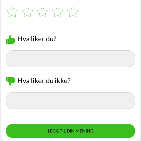
Hva liker du?
Hva liker du ikke?
LEGG TIL DIN MENING