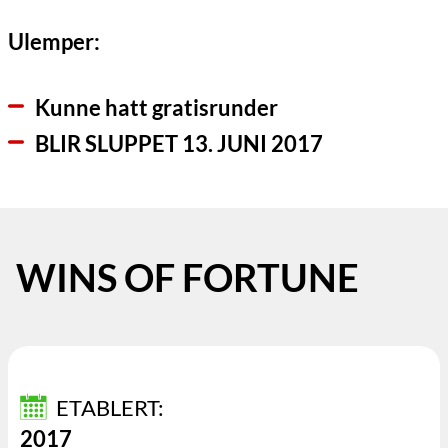
Ulemper:
Kunne hatt gratisrunder
BLIR SLUPPET 13. JUNI 2017
WINS OF FORTUNE
ETABLERT:
2017