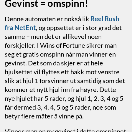
Gevinst = omspinn!
Denne automaten er nokså lik
Reel Rush
fra NetEnt
, og oppsettet er i stor grad det
samme – men det er allikevel noen
forskjeller. I Wins of Fortune sikrer man
seg et gratis omspinn når man vinner en
gevinst. Det som da skjer er at hele
hjulsettet vil flyttes ett hakk mot venstre
slik at hjul 1 forsvinner ut samtidig som det
kommer et nytt hjul inn fra høyre. Dette
nye hjulet har 5 rader, og hjul 1, 2, 3, 4 og 5
får dermed 3, 4, 4, 5 og 5 rader, noe som
betyr flere måter å vinne på.
Vinner man en ny gevinst i dette omspinnet