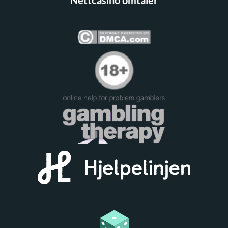
Nettcasino omtaler