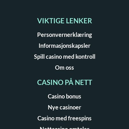
VIKTIGE LENKER
Personvernerklæring
Informasjonskapsler
Spill casino med kontroll
Om oss
CASINO PÅ NETT
Casino bonus
Nye casinoer
Casino med freespins