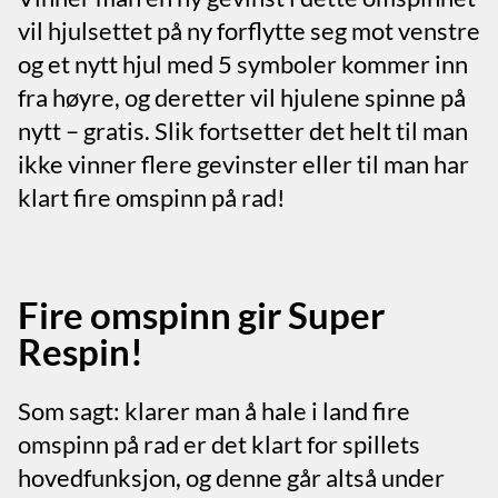
vil hjulsettet på ny forflytte seg mot venstre
og et nytt hjul med 5 symboler kommer inn
fra høyre, og deretter vil hjulene spinne på
nytt – gratis. Slik fortsetter det helt til man
ikke vinner flere gevinster eller til man har
klart fire omspinn på rad!
Fire omspinn gir Super
Respin!
Som sagt: klarer man å hale i land fire
omspinn på rad er det klart for spillets
hovedfunksjon, og denne går altså under