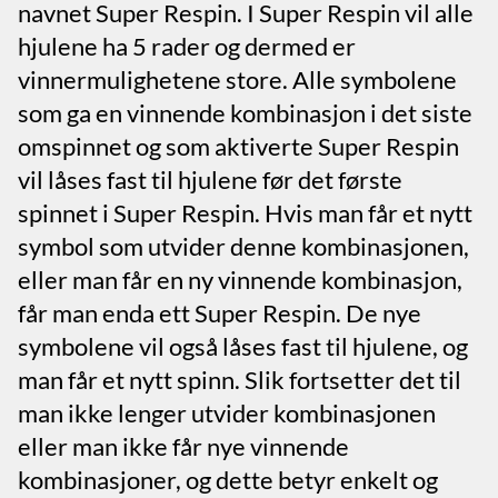
navnet Super Respin. I Super Respin vil alle
hjulene ha 5 rader og dermed er
vinnermulighetene store. Alle symbolene
som ga en vinnende kombinasjon i det siste
omspinnet og som aktiverte Super Respin
vil låses fast til hjulene før det første
spinnet i Super Respin. Hvis man får et nytt
symbol som utvider denne kombinasjonen,
eller man får en ny vinnende kombinasjon,
får man enda ett Super Respin. De nye
symbolene vil også låses fast til hjulene, og
man får et nytt spinn. Slik fortsetter det til
man ikke lenger utvider kombinasjonen
eller man ikke får nye vinnende
kombinasjoner, og dette betyr enkelt og