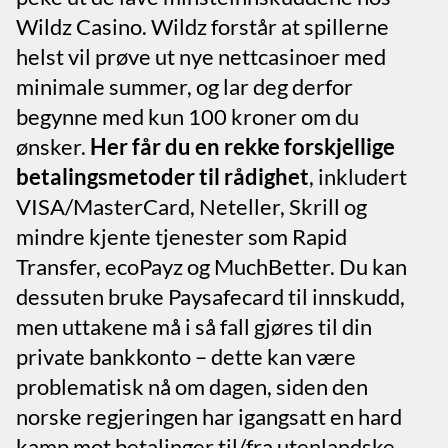
Wildz Casino. Wildz forstår at spillerne
helst vil prøve ut nye nettcasinoer med
minimale summer, og lar deg derfor
begynne med kun 100 kroner om du
ønsker.
Her får du en rekke forskjellige
betalingsmetoder til rådighet
, inkludert
VISA/MasterCard, Neteller, Skrill og
mindre kjente tjenester som Rapid
Transfer, ecoPayz og MuchBetter. Du kan
dessuten bruke Paysafecard til innskudd,
men uttakene må i så fall gjøres til din
private bankkonto – dette kan være
problematisk nå om dagen, siden den
norske regjeringen har igangsatt en hard
kamp mot betalinger til/fra utenlandske