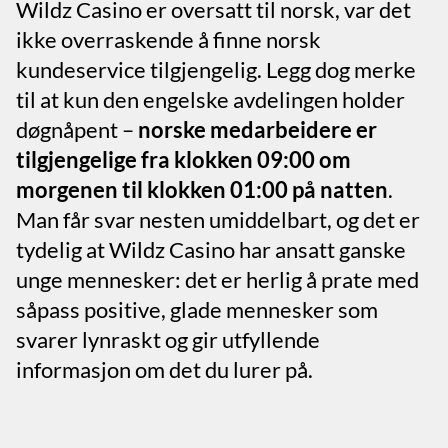
Wildz Casino er oversatt til norsk, var det
ikke overraskende å finne norsk
kundeservice tilgjengelig. Legg dog merke
til at kun den engelske avdelingen holder
døgnåpent –
norske medarbeidere er
tilgjengelige fra klokken 09:00 om
morgenen til klokken 01:00 på natten
.
Man får svar nesten umiddelbart, og det er
tydelig at Wildz Casino har ansatt ganske
unge mennesker: det er herlig å prate med
såpass positive, glade mennesker som
svarer lynraskt og gir utfyllende
informasjon om det du lurer på.