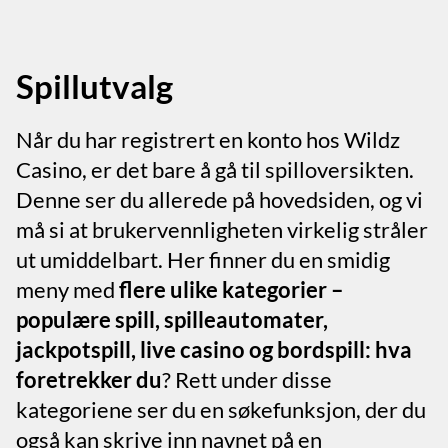
Spillutvalg
Når du har registrert en konto hos Wildz
Casino, er det bare å gå til spilloversikten.
Denne ser du allerede på hovedsiden, og vi
må si at brukervennligheten virkelig stråler
ut umiddelbart. Her finner du en smidig
meny med
flere ulike kategorier –
populære spill, spilleautomater,
jackpotspill, live casino og bordspill: hva
foretrekker du
? Rett under disse
kategoriene ser du en søkefunksjon, der du
også kan skrive inn navnet på en