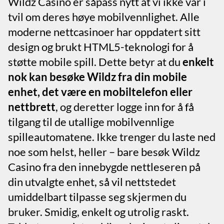
Wildz Casino er såpass nytt at vi ikke var i
tvil om deres høye mobilvennlighet. Alle
moderne nettcasinoer har oppdatert sitt
design og brukt HTML5-teknologi for å
støtte mobile spill. Dette betyr at du
enkelt
nok kan besøke Wildz fra din mobile
enhet, det være en mobiltelefon eller
nettbrett
, og deretter logge inn for å få
tilgang til de utallige mobilvennlige
spilleautomatene. Ikke trenger du laste ned
noe som helst, heller – bare besøk Wildz
Casino fra den innebygde nettleseren på
din utvalgte enhet, så vil nettstedet
umiddelbart tilpasse seg skjermen du
bruker. Smidig, enkelt og utrolig raskt.