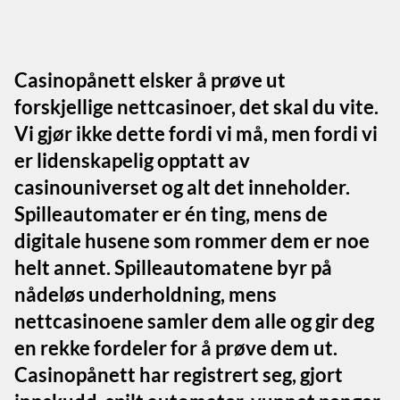
Casinopånett elsker å prøve ut
forskjellige nettcasinoer, det skal du vite.
Vi gjør ikke dette fordi vi må, men fordi vi
er lidenskapelig opptatt av
casinouniverset og alt det inneholder.
Spilleautomater er én ting, mens de
digitale husene som rommer dem er noe
helt annet. Spilleautomatene byr på
nådeløs underholdning, mens
nettcasinoene samler dem alle og gir deg
en rekke fordeler for å prøve dem ut.
Casinopånett har registrert seg, gjort