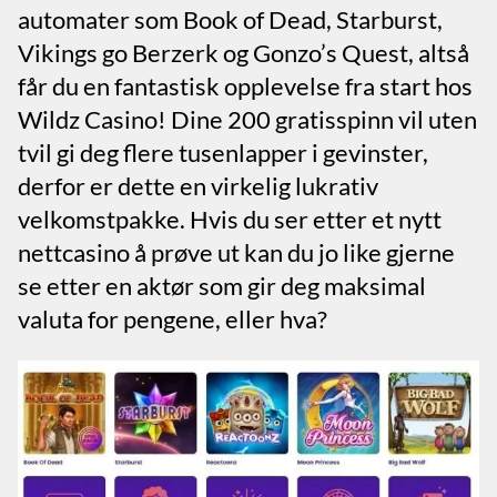
automater som Book of Dead, Starburst,
Vikings go Berzerk og Gonzo’s Quest, altså
får du en fantastisk opplevelse fra start hos
Wildz Casino! Dine 200 gratisspinn vil uten
tvil gi deg flere tusenlapper i gevinster,
derfor er dette en virkelig lukrativ
velkomstpakke. Hvis du ser etter et nytt
nettcasino å prøve ut kan du jo like gjerne
se etter en aktør som gir deg maksimal
valuta for pengene, eller hva?