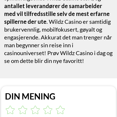
antallet leverandører de samarbeider
med vil tilfredsstille selv de mest erfarne
spillerne der ute
. Wildz Casino er samtidig
brukervennlig, mobilfokusert, gøyalt og
engasjerende. Akkurat det man trenger når
man begynner sin reise inn i
casinouniverset! Prøv Wildz Casino i dag og
se om dette blir din nye favoritt!
DIN MENING