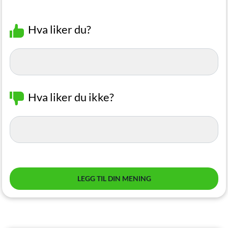
Hva liker du?
Hva liker du ikke?
LEGG TIL DIN MENING