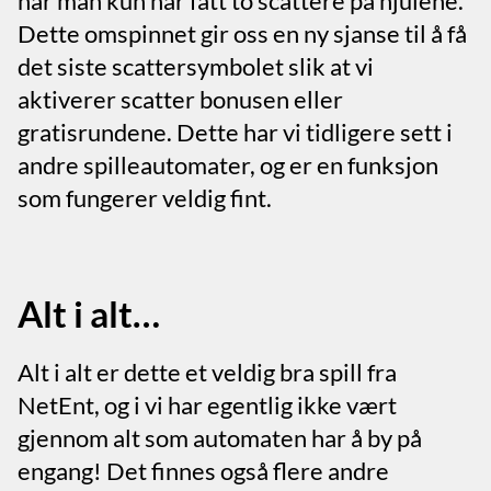
når man kun har fått to scattere på hjulene.
Dette omspinnet gir oss en ny sjanse til å få
det siste scattersymbolet slik at vi
aktiverer scatter bonusen eller
gratisrundene. Dette har vi tidligere sett i
andre spilleautomater, og er en funksjon
som fungerer veldig fint.
Alt i alt…
Alt i alt er dette et veldig bra spill fra
NetEnt, og i vi har egentlig ikke vært
gjennom alt som automaten har å by på
engang! Det finnes også flere andre