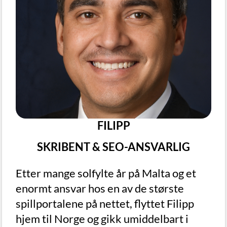
FILIPP
SKRIBENT & SEO-ANSVARLIG
Etter mange solfylte år på Malta og et
enormt ansvar hos en av de største
spillportalene på nettet, flyttet Filipp
hjem til Norge og gikk umiddelbart i