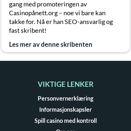
gang med promoteringen av
Casinopånett.org – noe vi bare kan
takke for. Nå er han SEO-ansvarlig og
fast skribent!
Les mer av denne skribenten
VIKTIGE LENKER
Personvernerklæring
Informasjonskapsler
Spill casino med kontroll