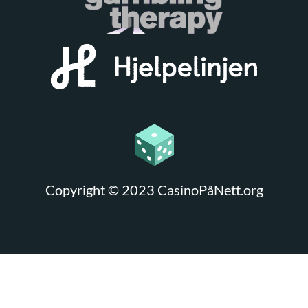
Copyright © 2023 CasinoPåNett.org