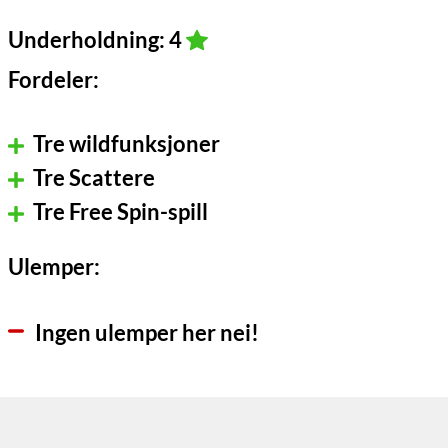
Underholdning: 4
Fordeler:
Tre wildfunksjoner
Tre Scattere
Tre Free Spin-spill
Ulemper:
Ingen ulemper her nei!