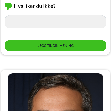
Hva liker du ikke?
LEGG TIL DIN MENING