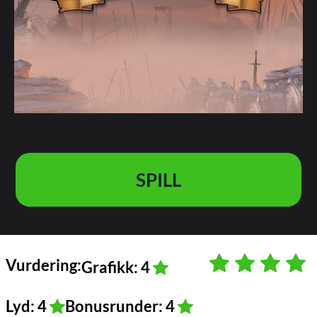
SPILL
Vurdering:
Grafikk: 4
Lyd: 4
Bonusrunder: 4