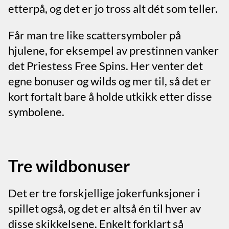
etterpå, og det er jo tross alt dét som teller.
Får man tre like scattersymboler på
hjulene, for eksempel av prestinnen vanker
det Priestess Free Spins. Her venter det
egne bonuser og wilds og mer til, så det er
kort fortalt bare å holde utkikk etter disse
symbolene.
Tre wildbonuser
Det er tre forskjellige jokerfunksjoner i
spillet også, og det er altså én til hver av
disse skikkelsene. Enkelt forklart så