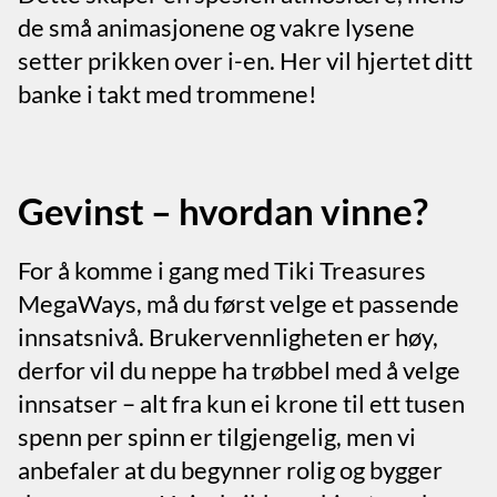
de små animasjonene og vakre lysene
setter prikken over i-en. Her vil hjertet ditt
banke i takt med trommene!
Gevinst – hvordan vinne?
For å komme i gang med Tiki Treasures
MegaWays, må du først velge et passende
innsatsnivå. Brukervennligheten er høy,
derfor vil du neppe ha trøbbel med å velge
innsatser – alt fra kun ei krone til ett tusen
spenn per spinn er tilgjengelig, men vi
anbefaler at du begynner rolig og bygger