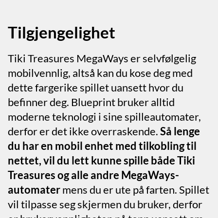
Tilgjengelighet
Tiki Treasures MegaWays er selvfølgelig
mobilvennlig, altså kan du kose deg med
dette fargerike spillet uansett hvor du
befinner deg. Blueprint bruker alltid
moderne teknologi i sine spilleautomater,
derfor er det ikke overraskende.
Så lenge
du har en mobil enhet med tilkobling til
nettet, vil du lett kunne spille både Tiki
Treasures og alle andre MegaWays-
automater
mens du er ute på farten. Spillet
vil tilpasse seg skjermen du bruker, derfor