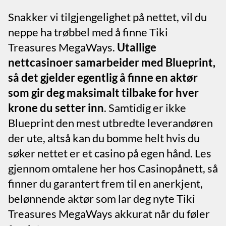
Snakker vi tilgjengelighet på nettet, vil du
neppe ha trøbbel med å finne Tiki
Treasures MegaWays.
Utallige
nettcasinoer samarbeider med Blueprint,
så det gjelder egentlig å finne en aktør
som gir deg maksimalt tilbake for hver
krone du setter inn
. Samtidig er ikke
Blueprint den mest utbredte leverandøren
der ute, altså kan du bomme helt hvis du
søker nettet er et casino på egen hånd. Les
gjennom omtalene her hos Casinopånett, så
finner du garantert frem til en anerkjent,
belønnende aktør som lar deg nyte Tiki
Treasures MegaWays akkurat når du føler