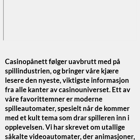
Casinopånett følger uavbrutt med på
spillindustrien, og bringer våre kjære
lesere den nyeste, viktigste informasjon
fra alle kanter av casinouniverset. Ett av
våre favorittemner er moderne
spilleautomater, spesielt når de kommer
med et kult tema som drar spilleren inn i
opplevelsen. Vi har skrevet om utallige
såkalte videoautomater, der animasjoner,