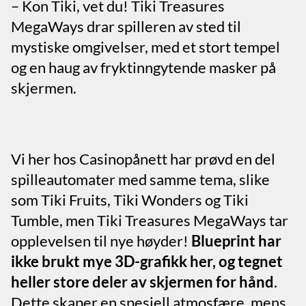
– Kon Tiki, vet du! Tiki Treasures
MegaWays drar spilleren av sted til
mystiske omgivelser, med et stort tempel
og en haug av fryktinngytende masker på
skjermen.
Vi her hos Casinopånett har prøvd en del
spilleautomater med samme tema, slike
som Tiki Fruits, Tiki Wonders og Tiki
Tumble, men Tiki Treasures MegaWays tar
opplevelsen til nye høyder!
Blueprint har
ikke brukt mye 3D-grafikk her, og tegnet
heller store deler av skjermen for hånd
.
Dette skaper en spesiell atmosfære, mens