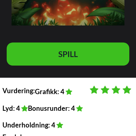
SPILL
Vurdering:
Grafikk: 4
Lyd: 4
Bonusrunder: 4
Underholdning: 4