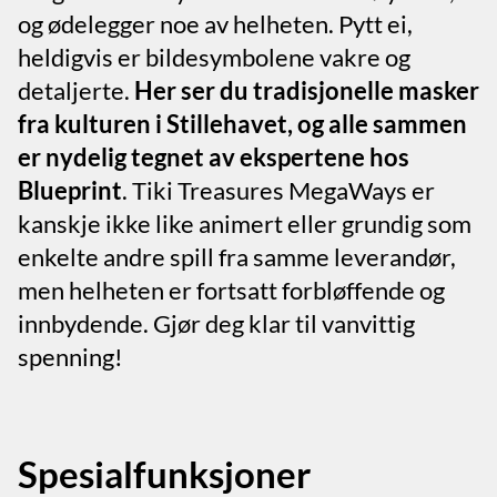
og ødelegger noe av helheten. Pytt ei,
heldigvis er bildesymbolene vakre og
detaljerte.
Her ser du tradisjonelle masker
fra kulturen i Stillehavet, og alle sammen
er nydelig tegnet av ekspertene hos
Blueprint
. Tiki Treasures MegaWays er
kanskje ikke like animert eller grundig som
enkelte andre spill fra samme leverandør,
men helheten er fortsatt forbløffende og
innbydende. Gjør deg klar til vanvittig
spenning!
Spesialfunksjoner