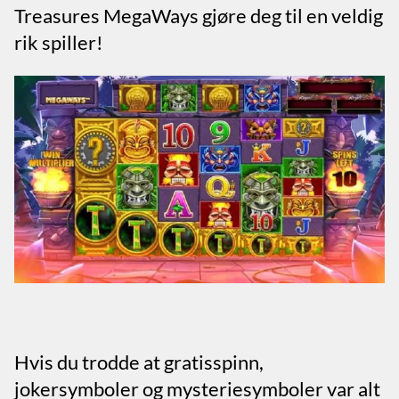
Treasures MegaWays gjøre deg til en veldig
rik spiller!
Hvis du trodde at gratisspinn,
jokersymboler og mysteriesymboler var alt