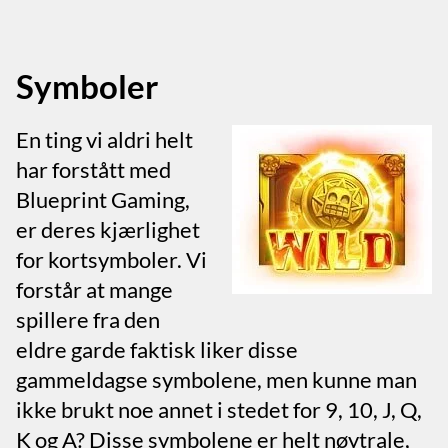
Symboler
En ting vi aldri helt
har forstått med
Blueprint Gaming,
er deres kjærlighet
for kortsymboler. Vi
forstår at mange
spillere fra den
eldre garde faktisk liker disse
gammeldagse symbolene, men kunne man
ikke brukt noe annet i stedet for 9, 10, J, Q,
K og A? Disse symbolene er helt nøytrale,