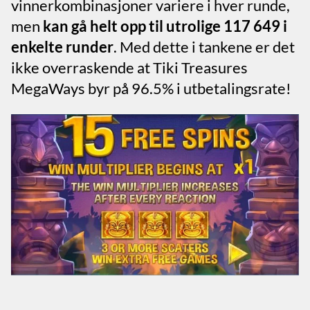
vinnerkombinasjoner variere i hver runde,
men
kan gå helt opp til utrolige 117 649 i
enkelte runder
. Med dette i tankene er det
ikke overraskende at Tiki Treasures
MegaWays byr på 96.5% i utbetalingsrate!