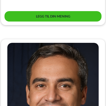
LEGG TIL DIN MENING