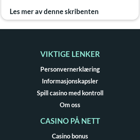
Les mer av denne skribenten
VIKTIGE LENKER
Personvernerklæring
Informasjonskapsler
Spill casino med kontroll
Om oss
CASINO PÅ NETT
Casino bonus