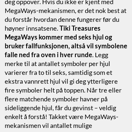
deg oppover. Hvis du ikke er kjent med
MegaWays-mekanismen, er det nok best at
du forstår hvordan denne fungerer før du
høyner innsatsene.
Tiki Treasures
MegaWays kommer med seks hjul og
bruker fallfunksjonen, altså vil symbolene
falle ned fra oven i hver runde
. Legg
merke til at antallet symboler per hjul
varierer fra to til seks, samtidig som et
ekstra vannrett hjul vil gi deg ytterligere
fire symboler helt på toppen. Når tre eller
flere matchende symboler havner på
sideliggende hjul, får du gevinst – veldig
enkelt å forstå! Takket være MegaWays-
mekanismen vil antallet mulige