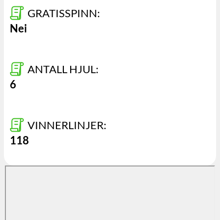
GRATISSPINN:
Nei
ANTALL HJUL:
6
VINNERLINJER:
118