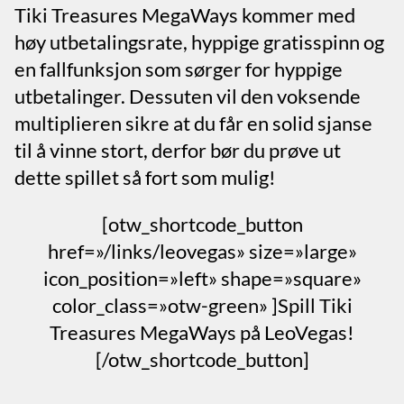
Tiki Treasures MegaWays kommer med
høy utbetalingsrate, hyppige gratisspinn og
en fallfunksjon som sørger for hyppige
utbetalinger. Dessuten vil den voksende
multiplieren sikre at du får en solid sjanse
til å vinne stort, derfor bør du prøve ut
dette spillet så fort som mulig!
[otw_shortcode_button
href=»/links/leovegas» size=»large»
icon_position=»left» shape=»square»
color_class=»otw-green» ]Spill Tiki
Treasures MegaWays på LeoVegas!
[/otw_shortcode_button]