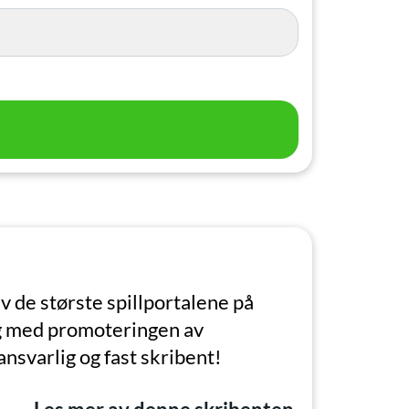
v de største spillportalene på
ang med promoteringen av
nsvarlig og fast skribent!