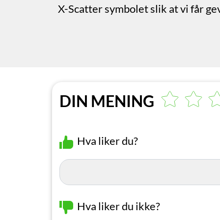
X-Scatter symbolet slik at vi får ge
DIN MENING
Hva liker du?
Hva liker du ikke?