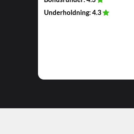
Underholdning: 4.3