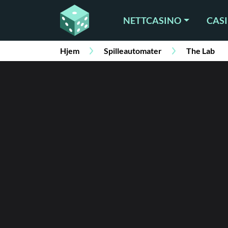
NETTCASINO
CAS
Hjem
Spilleautomater
The Lab