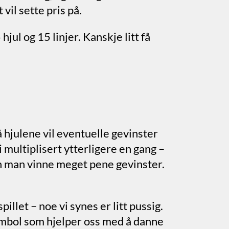
vil sette pris på.
ul og 15 linjer. Kanskje litt få
å hjulene vil eventuelle gevinster
i multiplisert ytterligere en gang –
an man vinne meget pene gevinster.
illet – noe vi synes er litt pussig.
symbol som hjelper oss med å danne