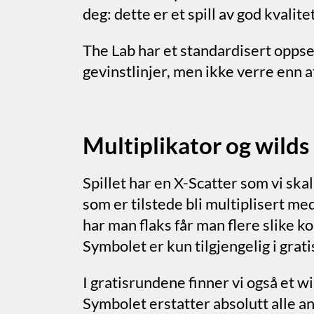
deg: dette er et spill av god kvalit
The Lab har et standardisert oppset
gevinstlinjer, men ikke verre enn at
Multiplikator og wilds
Spillet har en X-Scatter som vi ska
som er tilstede bli multiplisert med
har man flaks får man flere slike
Symbolet er kun tilgjengelig i grat
I gratisrundene finner vi også et wi
Symbolet erstatter absolutt alle a