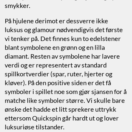
smykker.
På hjulene derimot er dessverre ikke
luksus og glamour nødvendigvis det første
vi tenker på. Det finnes kun to edelstener
blant symbolene en grønn og en lilla
diamant. Resten av symbolene har lavere
verdi og er representert av standard
spillkortverdier (spar, ruter, hjerter og
kløver). På den positive siden er det få
symboler i spillet noe som gjør sjansen for å
matche like symboler større. Vi skulle bare
ønske det hadde et litt sprekere uttrykk
ettersom Quickspin går hardt ut og lover
luksuriøse tilstander.