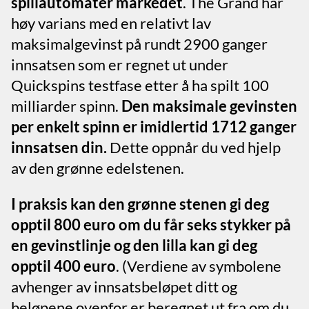
spillautomater markedet
. The Grand har
høy varians med en relativt lav
maksimalgevinst på rundt 2900 ganger
innsatsen som er regnet ut under
Quickspins testfase etter å ha spilt 100
milliarder spinn.
Den maksimale gevinsten
per enkelt spinn er imidlertid 1712 ganger
innsatsen din.
Dette oppnår du ved hjelp
av den grønne edelstenen.
I praksis kan den grønne stenen gi deg
opptil 800 euro om du får seks stykker på
en gevinstlinje og den lilla kan gi deg
opptil 400 euro
. (Verdiene av symbolene
avhenger av innsatsbeløpet ditt og
beløpene ovenfor er beregnet ut fra om du