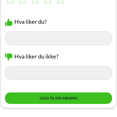
Hva liker du?
Hva liker du ikke?
LEGG TIL DIN MENING