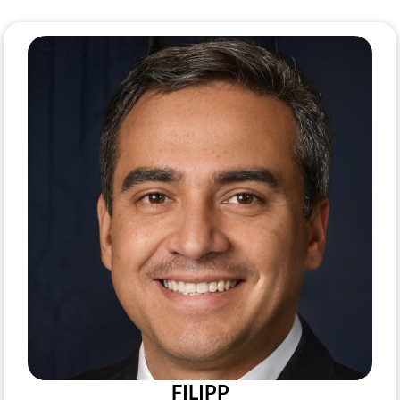
FILIPP