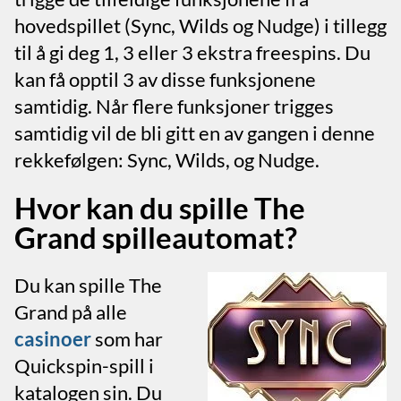
hovedspillet (Sync, Wilds og Nudge) i tillegg
til å gi deg 1, 3 eller 3 ekstra freespins. Du
kan få opptil 3 av disse funksjonene
samtidig. Når flere funksjoner trigges
samtidig vil de bli gitt en av gangen i denne
rekkefølgen: Sync, Wilds, og Nudge.
Hvor kan du spille The
Grand spilleautomat?
Du kan spille The
Grand på alle
casinoer
som har
Quickspin-spill i
katalogen sin. Du