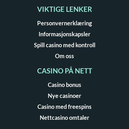
VIKTIGE LENKER
Personvernerklæring
Informasjonskapsler
Spill casino med kontroll
Om oss
CASINO PÅ NETT
Casino bonus
Nye casinoer
Casino med freespins
Nettcasino omtaler