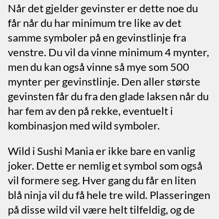
Når det gjelder gevinster er dette noe du
får når du har minimum tre like av det
samme symboler på en gevinstlinje fra
venstre. Du vil da vinne minimum 4 mynter,
men du kan også vinne så mye som 500
mynter per gevinstlinje. Den aller største
gevinsten får du fra den glade laksen når du
har fem av den på rekke, eventuelt i
kombinasjon med wild symboler.
Wild i Sushi Mania er ikke bare en vanlig
joker. Dette er nemlig et symbol som også
vil formere seg. Hver gang du får en liten
blå ninja vil du få hele tre wild. Plasseringen
på disse wild vil være helt tilfeldig, og de