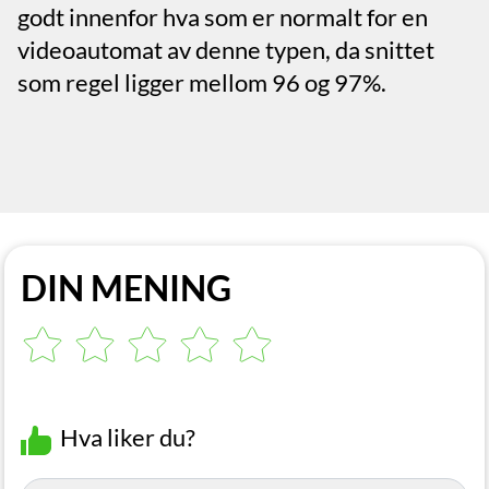
godt innenfor hva som er normalt for en
videoautomat av denne typen, da snittet
som regel ligger mellom 96 og 97%.
DIN MENING
Hva liker du?