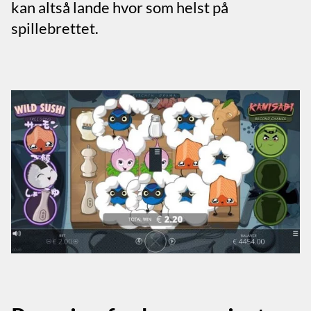
kan altså lande hvor som helst på
spillebrettet.