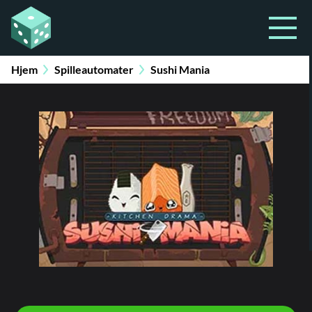
Hjem
Spilleautomater
Sushi Mania