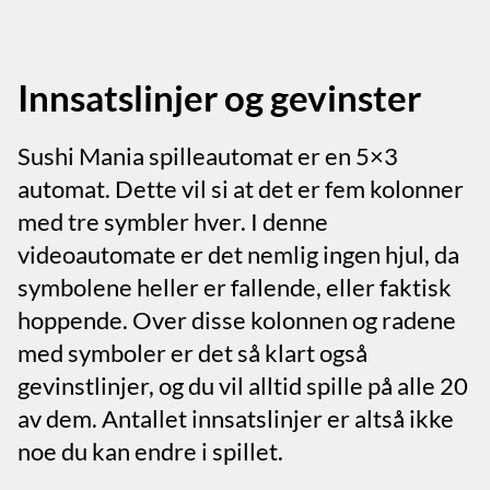
Innsatslinjer og gevinster
Sushi Mania spilleautomat er en 5×3
automat. Dette vil si at det er fem kolonner
med tre symbler hver. I denne
videoautomate er det nemlig ingen hjul, da
symbolene heller er fallende, eller faktisk
hoppende. Over disse kolonnen og radene
med symboler er det så klart også
gevinstlinjer, og du vil alltid spille på alle 20
av dem. Antallet innsatslinjer er altså ikke
noe du kan endre i spillet.