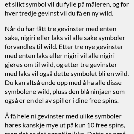
et slikt symbol vil du fylle på måleren, og for
hver tredje gevinst vil du få en ny wild.
Når du har fått tre gevinster med enten
sake, nigiri eller laks vil alle sake symboler
forvandles til wild. Etter tre nye gevinster
med enten laks eller nigiri vil alle nigiri
gjøres om til wild, og etter tre gevinster
med laks vil også dette symbolet bli en wild.
Du kan altså ende opp med å ha alle disse
symbolene wild, pluss den blå ninjaen som
også er en del av spiller i dine free spins.
Å få hele ni gevinster med ulike symboler
høres kanskje mye ut på kun 10 free spins,
men det er det egentlig ikke. Dette er også