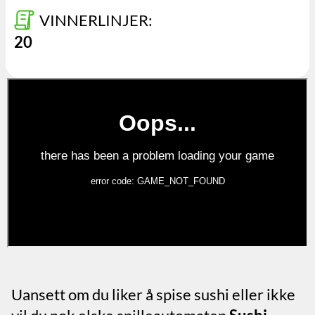
VINNERLINJER:
20
Uansett om du liker å spise sushi eller ikke