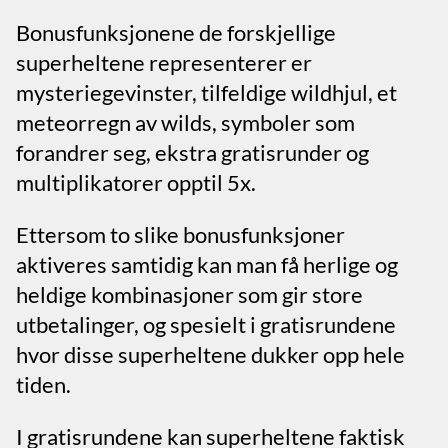
Bonusfunksjonene de forskjellige
superheltene representerer er
mysteriegevinster, tilfeldige wildhjul, et
meteorregn av wilds, symboler som
forandrer seg, ekstra gratisrunder og
multiplikatorer opptil 5x.
Ettersom to slike bonusfunksjoner
aktiveres samtidig kan man få herlige og
heldige kombinasjoner som gir store
utbetalinger, og spesielt i gratisrundene
hvor disse superheltene dukker opp hele
tiden.
I gratisrundene kan superheltene faktisk