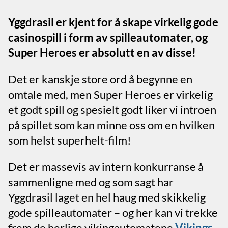
Yggdrasil er kjent for å skape virkelig gode
casinospill i form av spilleautomater, og
Super Heroes er absolutt en av disse!
Det er kanskje store ord å begynne en
omtale med, men Super Heroes er virkelig
et godt spill og spesielt godt liker vi introen
på spillet som kan minne oss om en hvilken
som helst superhelt-film!
Det er massevis av intern konkurranse å
sammenligne med og som sagt har
Yggdrasil laget en hel haug med skikkelig
gode spilleautomater – og her kan vi trekke
frem de herlige vikingautomatene
Vikings