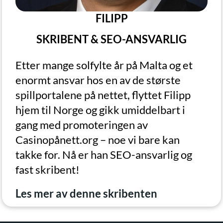
FILIPP
SKRIBENT & SEO-ANSVARLIG
Etter mange solfylte år på Malta og et
enormt ansvar hos en av de største
spillportalene på nettet, flyttet Filipp
hjem til Norge og gikk umiddelbart i
gang med promoteringen av
Casinopånett.org – noe vi bare kan
takke for. Nå er han SEO-ansvarlig og
fast skribent!
Les mer av denne skribenten