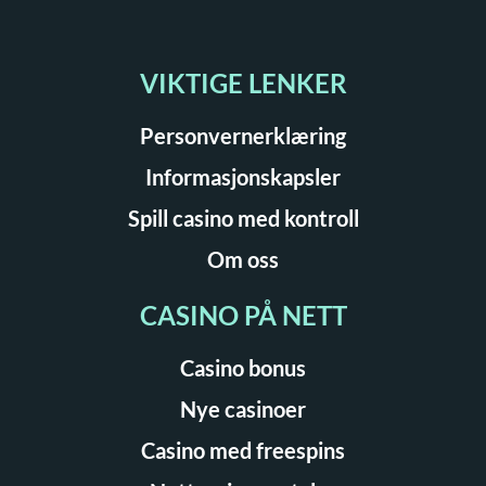
VIKTIGE LENKER
Personvernerklæring
Informasjonskapsler
Spill casino med kontroll
Om oss
CASINO PÅ NETT
Casino bonus
Nye casinoer
Casino med freespins