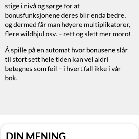
stige i nivå og sørge for at
bonusfunksjonene deres blir enda bedre,
og dermed får man høyere multiplikatorer,
flere wildhjul osv. – rett og slett mer moro!
Å spille på en automat hvor bonusene slår
til stort sett hele tiden kan vel aldri
betegnes som feil – i hvert fall ikke i vår
bok.
DIN MENING