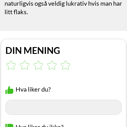
naturligvis også veldig lukrativ hvis man har
litt flaks.
DIN MENING
Hva liker du?
Hva liker du ikke?