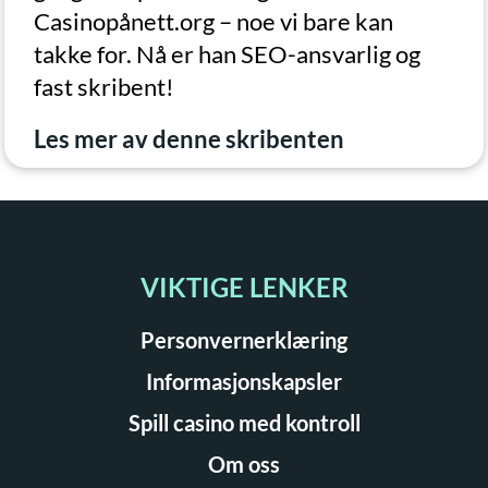
Casinopånett.org – noe vi bare kan
takke for. Nå er han SEO-ansvarlig og
fast skribent!
Les mer av denne skribenten
VIKTIGE LENKER
Personvernerklæring
Informasjonskapsler
Spill casino med kontroll
Om oss