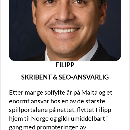
FILIPP
SKRIBENT & SEO-ANSVARLIG
Etter mange solfylte år på Malta og et
enormt ansvar hos en av de største
spillportalene på nettet, flyttet Filipp
hjem til Norge og gikk umiddelbart i
gang med promoteringen av