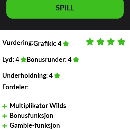
SPILL
Vurdering:
Grafikk: 4
Lyd: 4
Bonusrunder: 4
Underholdning: 4
Fordeler:
Multiplikator Wilds
Bonusfunksjon
Gamble-funksjon