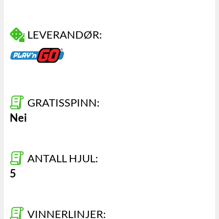
LEVERANDØR:
GRATISSPINN:
Nei
ANTALL HJUL:
5
VINNERLINJER: