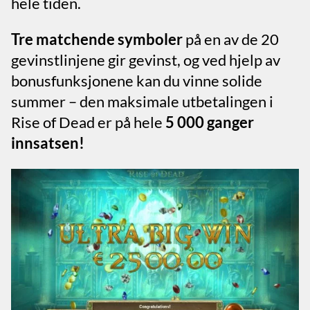
hele tiden.
Tre matchende symboler
på en av de 20
gevinstlinjene gir gevinst, og ved hjelp av
bonusfunksjonene kan du vinne solide
summer – den maksimale utbetalingen i
Rise of Dead er på hele
5 000 ganger
innsatsen!