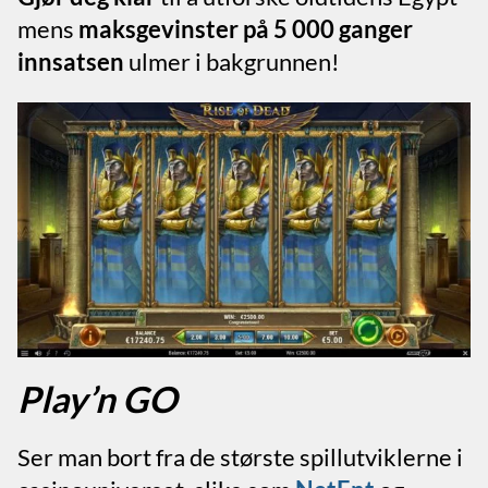
mens
maksgevinster på 5 000 ganger
innsatsen
ulmer i bakgrunnen!
Play’n GO
Ser man bort fra de største spillutviklerne i