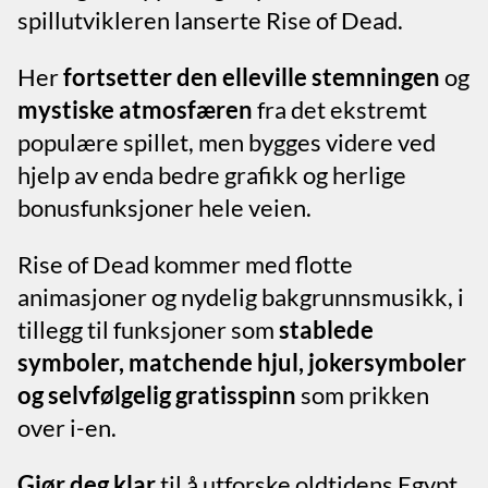
spillutvikleren lanserte Rise of Dead.
Her
fortsetter den elleville stemningen
og
mystiske atmosfæren
fra det ekstremt
populære spillet, men bygges videre ved
hjelp av enda bedre grafikk og herlige
bonusfunksjoner hele veien.
Rise of Dead kommer med flotte
animasjoner og nydelig bakgrunnsmusikk, i
tillegg til funksjoner som
stablede
symboler, matchende hjul, jokersymboler
og selvfølgelig gratisspinn
som prikken
over i-en.
Gjør deg klar
til å utforske oldtidens Egypt