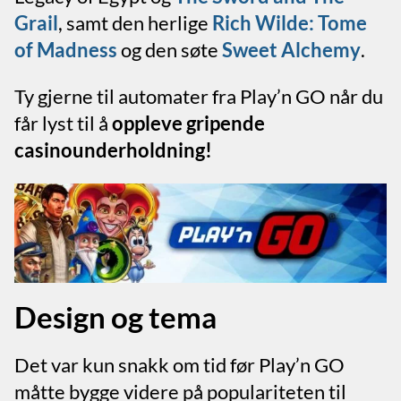
Grail
, samt den herlige
Rich Wilde: Tome
of Madness
og den søte
Sweet Alchemy
.
Ty gjerne til automater fra Play’n GO når du
får lyst til å
oppleve gripende
casinounderholdning!
Design og tema
Det var kun snakk om tid før Play’n GO
måtte bygge videre på populariteten til