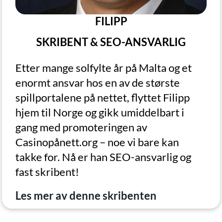
FILIPP
SKRIBENT & SEO-ANSVARLIG
Etter mange solfylte år på Malta og et
enormt ansvar hos en av de største
spillportalene på nettet, flyttet Filipp
hjem til Norge og gikk umiddelbart i
gang med promoteringen av
Casinopånett.org – noe vi bare kan
takke for. Nå er han SEO-ansvarlig og
fast skribent!
Les mer av denne skribenten