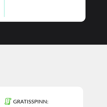
GRATISSPINN: