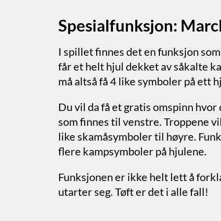
Spesialfunksjon: Marc
I spillet finnes det en funksjon so
får et helt hjul dekket av såkalte k
må altså få 4 like symboler på ett h
Du vil da få et gratis omspinn hvor
som finnes til venstre. Troppene vi
like skamåsymboler til høyre. Funks
flere kampsymboler på hjulene.
Funksjonen er ikke helt lett å forkl
utarter seg. Tøft er det i alle fall!