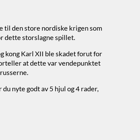
e til den store nordiske krigen som
 dette storslagne spillet.
 kong Karl XII ble skadet forut for
forteller at dette var vendepunktet
 russerne.
 du nyte godt av 5 hjul og 4 rader,