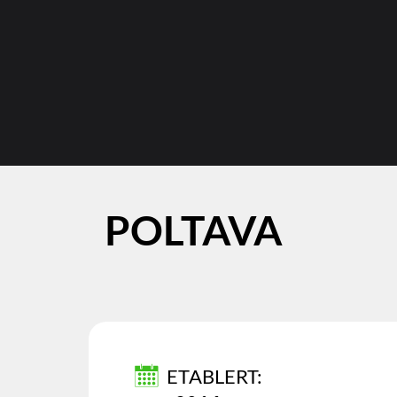
POLTAVA
ETABLERT: