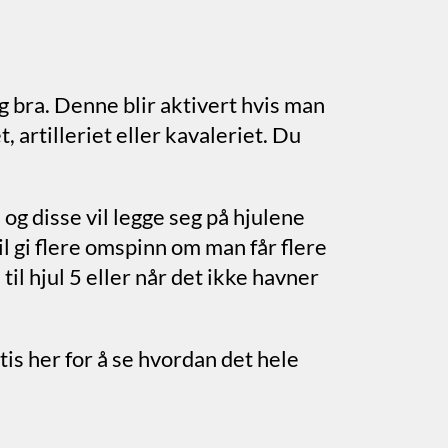
g bra. Denne blir aktivert hvis man
 artilleriet eller kavaleriet. Du
og disse vil legge seg på hjulene
il gi flere omspinn om man får flere
il hjul 5 eller når det ikke havner
atis her for å se hvordan det hele