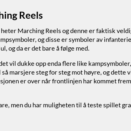
hing Reels
m heter Marching Reels og denne er faktisk veldi
ampsymboler, og disse er symboler av infanteriet,
jul, og da er det bare å følge med.
 det vil dukke opp enda flere like kampsymboler, 
l så marsjere steg for steg mot høyre, og dette v
jonen er over når frontlinjen har kommet frem t
are, men du har muligheten til å teste spillet gr