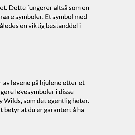
let. Dette fungerer altså som en
dinære symboler. Et symbol med
åledes en viktig bestanddel i
 av løvene på hjulene etter et
rligere løvesymboler i disse
cky Wilds, som det egentlig heter.
t betyr at du er garantert å ha