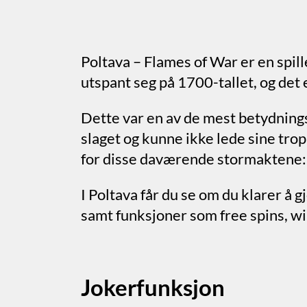
Poltava – Flames of War er en spil
utspant seg på 1700-tallet, og det
Dette var en av de mest betydnings
slaget og kunne ikke lede sine trop
for disse daværende stormaktene:
I Poltava får du se om du klarer å 
samt funksjoner som free spins, wi
Jokerfunksjon