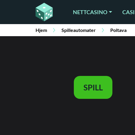
NETTCASINO
CAS
Hjem
Spilleautomater
Poltava
SPILL