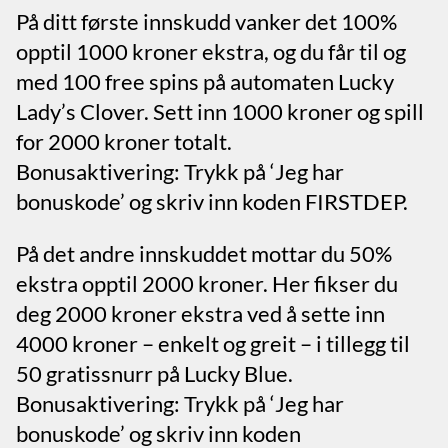
På ditt første innskudd vanker det 100%
opptil 1000 kroner ekstra, og du får til og
med 100 free spins på automaten Lucky
Lady’s Clover. Sett inn 1000 kroner og spill
for 2000 kroner totalt.
Bonusaktivering: Trykk på ‘Jeg har
bonuskode’ og skriv inn koden FIRSTDEP.
På det andre innskuddet mottar du 50%
ekstra opptil 2000 kroner. Her fikser du
deg 2000 kroner ekstra ved å sette inn
4000 kroner – enkelt og greit – i tillegg til
50 gratissnurr på Lucky Blue.
Bonusaktivering: Trykk på ‘Jeg har
bonuskode’ og skriv inn koden