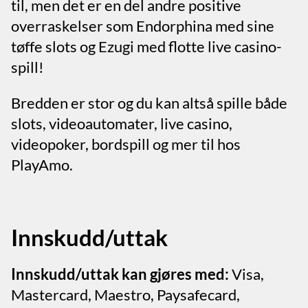
til, men det er en del andre positive
overraskelser som Endorphina med sine
tøffe slots og Ezugi med flotte live casino-
spill!
Bredden er stor og du kan altså spille både
slots, videoautomater, live casino,
videopoker, bordspill og mer til hos
PlayAmo.
Innskudd/uttak
Innskudd/uttak kan gjøres med:
Visa,
Mastercard, Maestro, Paysafecard,