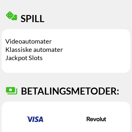
SPILL
Videoautomater
Klassiske automater
Jackpot Slots
BETALINGSMETODER: