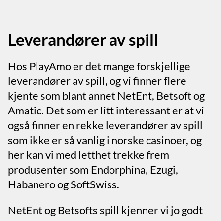
Leverandører av spill
Hos PlayAmo er det mange forskjellige
leverandører av spill, og vi finner flere
kjente som blant annet NetEnt, Betsoft og
Amatic. Det som er litt interessant er at vi
også finner en rekke leverandører av spill
som ikke er så vanlig i norske casinoer, og
her kan vi med letthet trekke frem
produsenter som Endorphina, Ezugi,
Habanero og SoftSwiss.
NetEnt og Betsofts spill kjenner vi jo godt