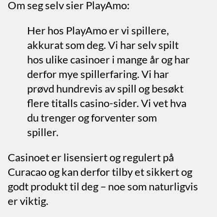
Om seg selv sier PlayAmo:
Her hos PlayAmo er vi spillere,
akkurat som deg. Vi har selv spilt
hos ulike casinoer i mange år og har
derfor mye spillerfaring. Vi har
prøvd hundrevis av spill og besøkt
flere titalls casino-sider. Vi vet hva
du trenger og forventer som
spiller.
Casinoet er lisensiert og regulert på
Curacao og kan derfor tilby et sikkert og
godt produkt til deg – noe som naturligvis
er viktig.