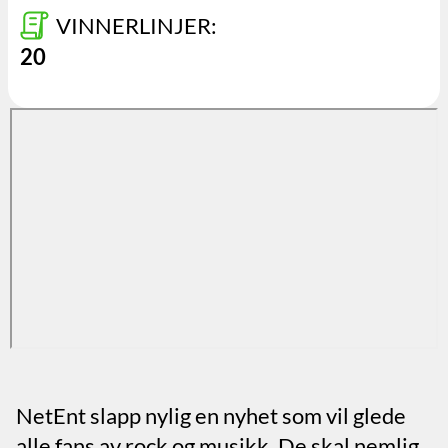
VINNERLINJER:
20
NetEnt slapp nylig en nyhet som vil glede
alle fans av rock og musikk. De skal nemlig