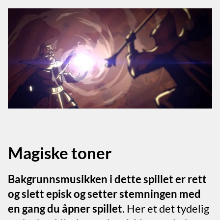
Magiske toner
Bakgrunnsmusikken i dette spillet er rett
og slett episk og setter stemningen med
en gang du åpner spillet
. Her et det tydelig