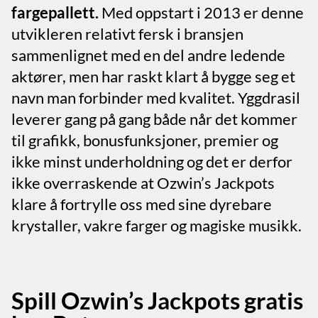
fargepallett.
Med oppstart i 2013 er denne
utvikleren relativt fersk i bransjen
sammenlignet med en del andre ledende
aktører, men har raskt klart å bygge seg et
navn man forbinder med kvalitet. Yggdrasil
leverer gang på gang både når det kommer
til grafikk, bonusfunksjoner, premier og
ikke minst underholdning og det er derfor
ikke overraskende at Ozwin’s Jackpots
klare å fortrylle oss med sine dyrebare
krystaller, vakre farger og magiske musikk.
Spill Ozwin’s Jackpots gratis