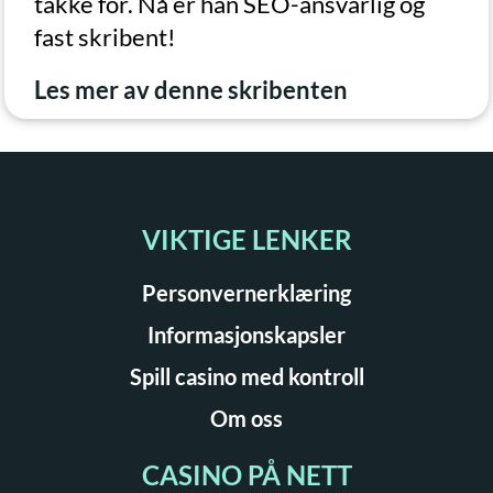
takke for. Nå er han SEO-ansvarlig og
fast skribent!
Les mer av denne skribenten
VIKTIGE LENKER
Personvernerklæring
Informasjonskapsler
Spill casino med kontroll
Om oss
CASINO PÅ NETT