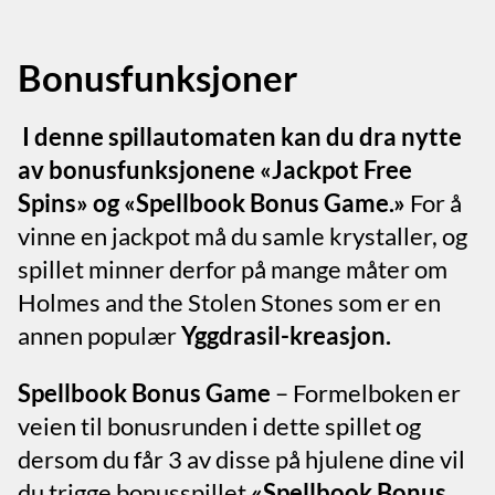
Bonusfunksjoner
I denne spillautomaten kan du dra nytte
av bonusfunksjonene «Jackpot Free
Spins» og «Spellbook Bonus Game.»
For å
vinne en jackpot må du samle krystaller, og
spillet minner derfor på mange måter om
Holmes and the Stolen Stones som er en
annen populær
Yggdrasil-kreasjon.
Spellbook Bonus Game
– Formelboken er
veien til bonusrunden i dette spillet og
dersom du får 3 av disse på hjulene dine vil
du trigge bonusspillet
«Spellbook Bonus