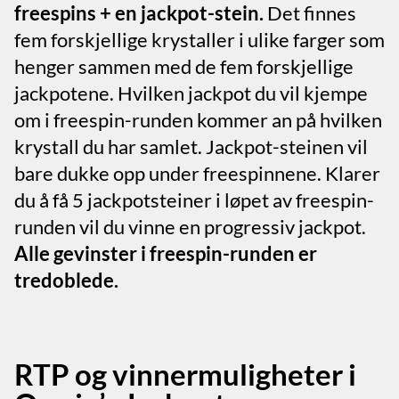
freespins + en jackpot-stein.
Det finnes
fem forskjellige krystaller i ulike farger som
henger sammen med de fem forskjellige
jackpotene. Hvilken jackpot du vil kjempe
om i freespin-runden kommer an på hvilken
krystall du har samlet. Jackpot-steinen vil
bare dukke opp under freespinnene. Klarer
du å få 5 jackpotsteiner i løpet av freespin-
runden vil du vinne en progressiv jackpot.
Alle gevinster i freespin-runden er
tredoblede.
RTP og vinnermuligheter i