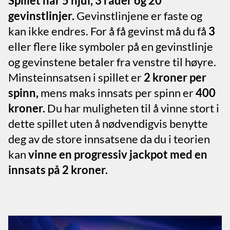
Spillet har 5 hjul, 3 rader og 20
gevinstlinjer.
Gevinstlinjene er faste og
kan ikke endres. For å få gevinst må du få
3
eller flere like symboler på en gevinstlinje
og gevinstene betaler fra venstre til høyre.
Minsteinnsatsen i spillet er
2 kroner per
spinn,
mens maks innsats per spinn er
400
kroner.
Du har muligheten til å vinne stort i
dette spillet uten å nødvendigvis benytte
deg av de store innsatsene da du i teorien
kan
vinne en progressiv jackpot med en
innsats på 2 kroner.