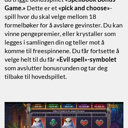
Game.»
Dette er et
«pick and choose»
-
spill hvor du skal velge mellom 18
formelbøker for å avsløre gevinster. Du kan
vinne pengepremier, eller krystaller som
legges i samlingen din og teller mot å
komme til freespinnene. Du får fortsette å
velge helt til du får
«Evil spell»-symbolet
som avslutter bonusrunden og tar deg
tilbake til hovedspillet.