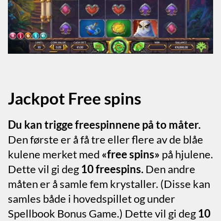
Jackpot Free spins
Du kan trigge freespinnene på to måter.
Den første er å få tre eller flere av de blåe
kulene merket med
«free spins»
på hjulene.
Dette vil gi deg
10 freespins.
Den andre
måten er å samle fem krystaller. (Disse kan
samles både i hovedspillet og under
Spellbook Bonus Game.) Dette vil gi deg
10