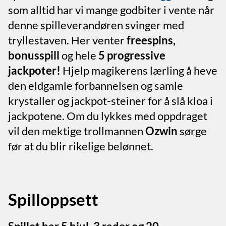
som alltid har vi mange godbiter i vente når
denne spilleverandøren svinger med
tryllestaven. Her venter
freespins,
bonusspill
og hele
5 progressive
jackpoter!
Hjelp magikerens lærling å heve
den eldgamle forbannelsen og samle
krystaller og jackpot-steiner for å slå kloa i
jackpotene. Om du lykkes med oppdraget
vil den mektige trollmannen
Ozwin
sørge
før at du blir rikelige belønnet.
Spilloppsett