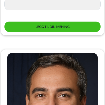
LEGG TIL DIN MENING