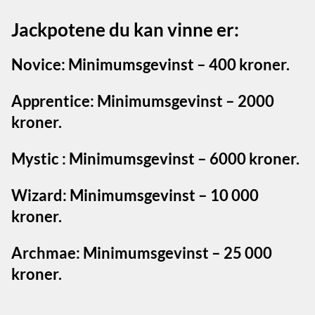
Jackpotene du kan vinne er:
Novice: Minimumsgevinst – 400 kroner.
Apprentice: Minimumsgevinst – 2000
kroner.
Mystic : Minimumsgevinst – 6000 kroner.
Wizard: Minimumsgevinst – 10 000
kroner.
Archmae: Minimumsgevinst – 25 000
kroner.