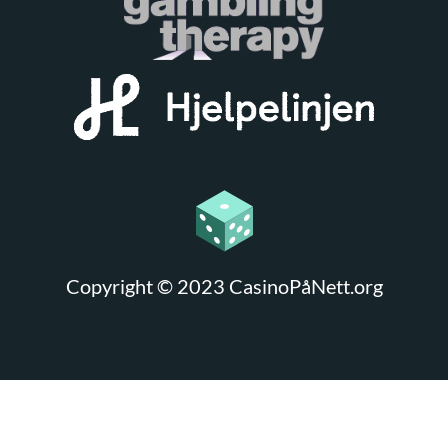
Copyright © 2023 CasinoPåNett.org