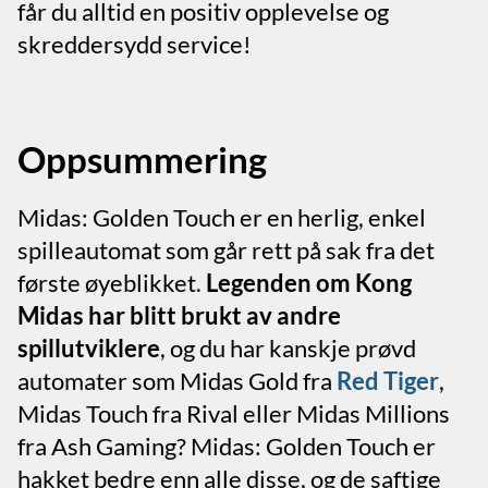
får du alltid en positiv opplevelse og
skreddersydd service!
Oppsummering
Midas: Golden Touch er en herlig, enkel
spilleautomat som går rett på sak fra det
første øyeblikket.
Legenden om Kong
Midas har blitt brukt av andre
spillutviklere
, og du har kanskje prøvd
automater som Midas Gold fra
Red Tiger
,
Midas Touch fra Rival eller Midas Millions
fra Ash Gaming? Midas: Golden Touch er
hakket bedre enn alle disse, og de saftige