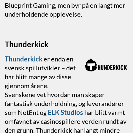
Blueprint Gaming, men byr på en langt mer
underholdende opplevelse.
Thunderkick
Thunderkick
er enda en
svensk spillutvikler – det
har blitt mange av disse
gjennom årene.
Svenskene vet hvordan man skaper
fantastisk underholdning, og leverandører
som NetEnt og
ELK Studios
har blitt varmt
omfavnet av casinospillere verden rundt av
den grunn. Thunderkick har langt mindre