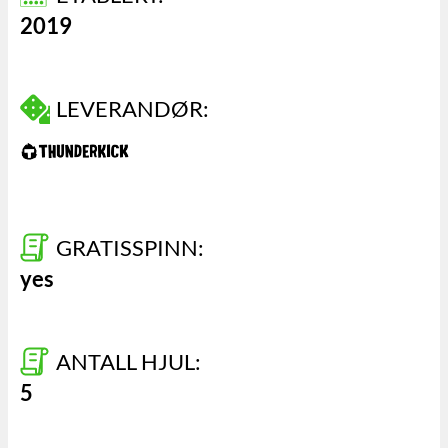
2019
LEVERANDØR:
GRATISSPINN:
yes
ANTALL HJUL:
5