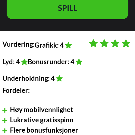
SPILL
Vurdering:
Grafikk: 4
Lyd: 4
Bonusrunder: 4
Underholdning: 4
Fordeler:
Høy mobilvennlighet
Lukrative gratisspinn
Flere bonusfunksjoner