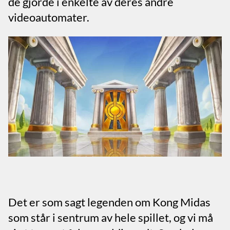
de gjorde i enkelte av deres andre
videoautomater.
Det er som sagt legenden om Kong Midas
som står i sentrum av hele spillet, og vi må