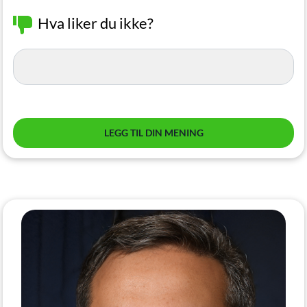
Hva liker du ikke?
LEGG TIL DIN MENING