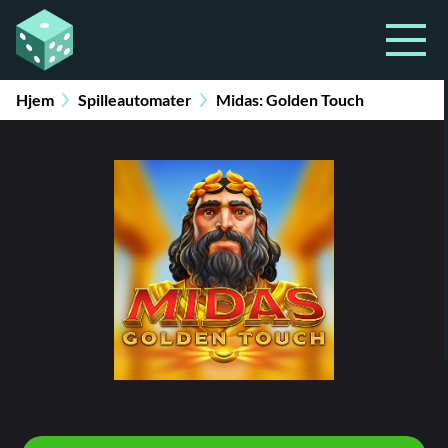
Hjem
Spilleautomater
Midas: Golden Touch