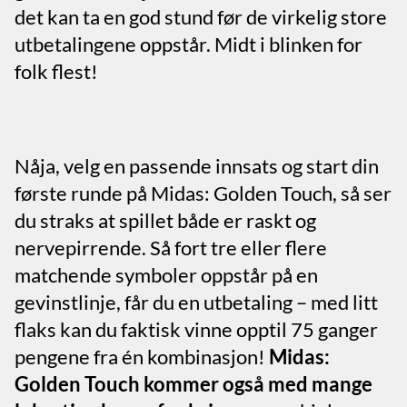
det kan ta en god stund før de virkelig store
utbetalingene oppstår. Midt i blinken for
folk flest!
Nåja, velg en passende innsats og start din
første runde på Midas: Golden Touch, så ser
du straks at spillet både er raskt og
nervepirrende. Så fort tre eller flere
matchende symboler oppstår på en
gevinstlinje, får du en utbetaling – med litt
flaks kan du faktisk vinne opptil 75 ganger
pengene fra én kombinasjon!
Midas:
Golden Touch kommer også med mange