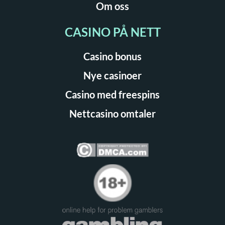
Om oss
CASINO PÅ NETT
Casino bonus
Nye casinoer
Casino med freespins
Nettcasino omtaler