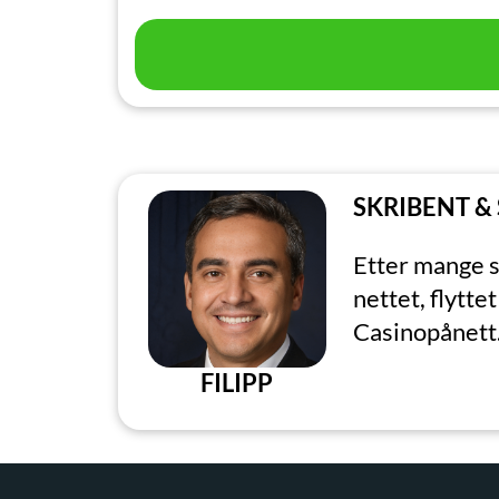
SKRIBENT &
Etter mange s
nettet, flytt
Casinopånett.
FILIPP