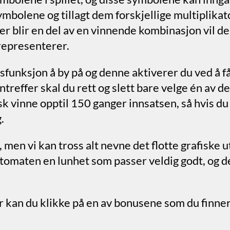
 symbolene og tillagt dem forskjellige multiplika
oker blir en del av en vinnende kombinasjon vil 
representerer.
funksjon å by på og denne aktiverer du ved å få 
ntreffer skal du rett og slett bare velge én av d
sk vinne opptil 150 ganger innsatsen, så hvis du 
.
i, men vi kan tross alt nevne det flotte grafiske
omaten en lunhet som passer veldig godt, og det 
kan du klikke på en av bonusene som du finner u