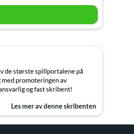
v de største spillportalene på
ang med promoteringen av
nsvarlig og fast skribent!
Les mer av denne skribenten