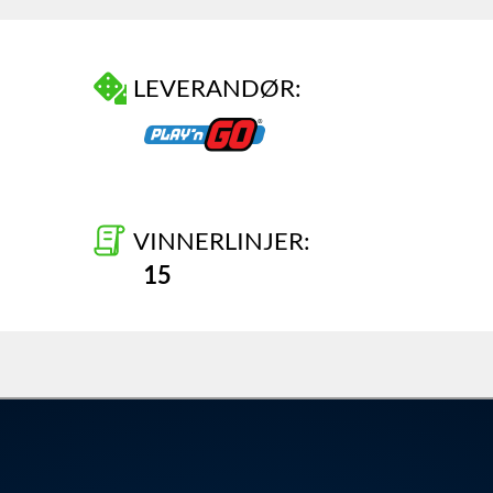
LEVERANDØR:
VINNERLINJER:
15