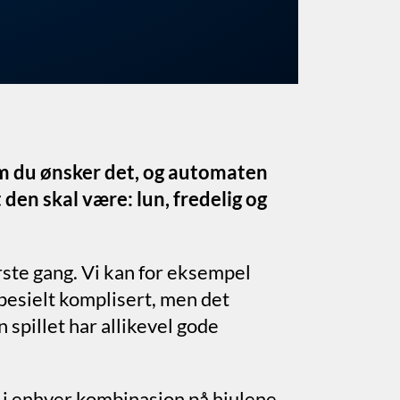
om du ønsker det, og automaten
 den skal være: lun, fredelig og
ørste gang. Vi kan for eksempel
esielt komplisert, men det
 spillet har allikevel gode
å i enhver kombinasjon på hjulene.