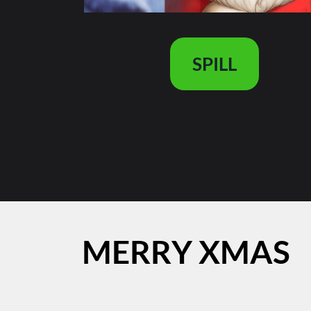
SPILL
MERRY XMAS