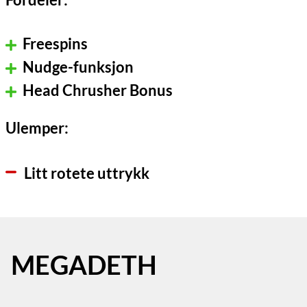
Freespins
Nudge-funksjon
Head Chrusher Bonus
Ulemper:
Litt rotete uttrykk
MEGADETH