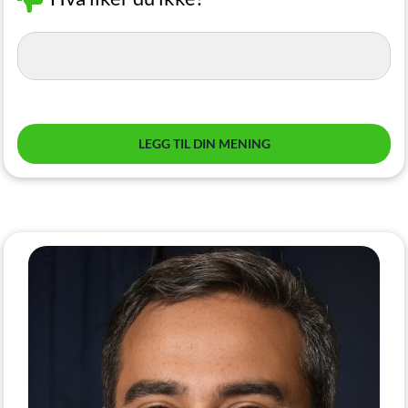
LEGG TIL DIN MENING