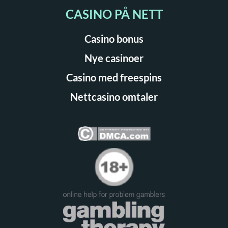
CASINO PÅ NETT
Casino bonus
Nye casinoer
Casino med freespins
Nettcasino omtaler