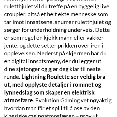
ruletthjulet vil du treffe på en hyggelig live
croupier, altså et helt ekte menneske som
tar imot innsatsene, snurrer ruletthjulet og
sørger for underholdning underveis. Dette
er som regel en kjekk mann eller vakker
jente, og dette setter prikken over i-en i
opplevelsen. Nederst på skjermen har du
en digital innsatsmeny, der du legger ut
dine sjetonger og gjør deg klar til neste
runde.
Lightning Roulette ser veldig bra
ut, med opplyste detaljer i rommet og
lynnedslag som skaper en elektrisk
atmosfære
. Evolution Gaming vet nøyaktig
hvordan man får et spill til å ose av den
klassiske casinoatmosfæren – prøv ut