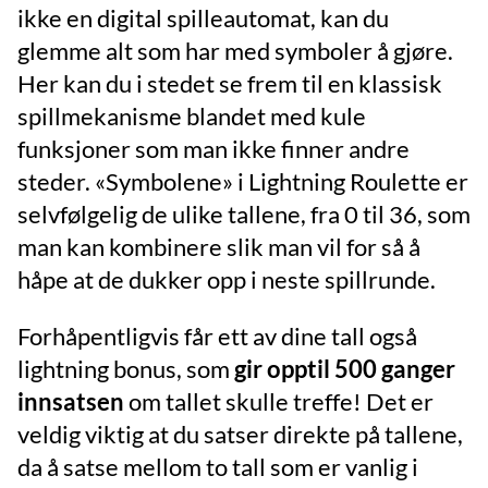
ikke en digital spilleautomat, kan du
glemme alt som har med symboler å gjøre.
Her kan du i stedet se frem til en klassisk
spillmekanisme blandet med kule
funksjoner som man ikke finner andre
steder. «Symbolene» i Lightning Roulette er
selvfølgelig de ulike tallene, fra 0 til 36, som
man kan kombinere slik man vil for så å
håpe at de dukker opp i neste spillrunde.
Forhåpentligvis får ett av dine tall også
lightning bonus, som
gir opptil 500 ganger
innsatsen
om tallet skulle treffe! Det er
veldig viktig at du satser direkte på tallene,
da å satse mellom to tall som er vanlig i