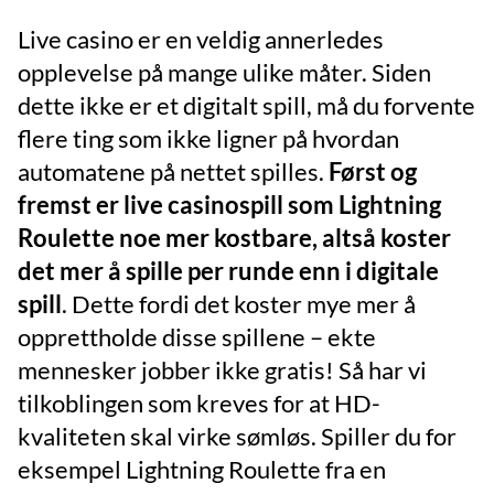
Live casino er en veldig annerledes
opplevelse på mange ulike måter. Siden
dette ikke er et digitalt spill, må du forvente
flere ting som ikke ligner på hvordan
automatene på nettet spilles.
Først og
fremst er live casinospill som Lightning
Roulette noe mer kostbare, altså koster
det mer å spille per runde enn i digitale
spill
. Dette fordi det koster mye mer å
opprettholde disse spillene – ekte
mennesker jobber ikke gratis! Så har vi
tilkoblingen som kreves for at HD-
kvaliteten skal virke sømløs. Spiller du for
eksempel Lightning Roulette fra en