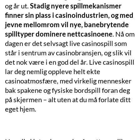
og år ut.
Stadig nyere spillmekanismer
finner sin plass i casinoindustrien, og med
jevne mellomrom vil nye, banebrytende
spilltyper dominere nettcasinoene
. Nå om
dagen er det selvsagt live casinospill som
står i sentrum av casinobransjen, og slik vil
det nok være i en god del år. Live casinospill
lar deg nemlig oppleve helt ekte
casinoatmosfære, med virkelig mennesker
bak spakene og fysiske bordspill foran deg
på skjermen – alt uten at du må forlate ditt
eget hjem.