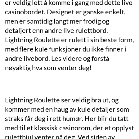
er veldig lett å komme i gang med dette live
casinobordet. Designet er ganske enkelt,
men er samtidig langt mer frodig og
detaljert enn andre live rulettbord.
Lightning Roulette er rulett i sin beste form,
med flere kule funksjoner du ikke finner i
andre livebord. Les videre og forstå
nøyaktig hva som venter deg!
Lightning Roulette ser veldig bra ut, og
kommer med en haug av kule detaljer som
straks får deg i rett humør. Her blir du tatt
med til et klassisk casinorom, der et opplyst
ruletthjul venter på deg. Ved siden av