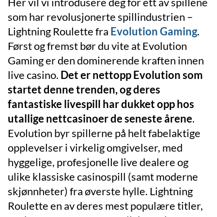
Her vil vi introdusere deg for ett av spillene
som har revolusjonerte spillindustrien –
Lightning Roulette fra
Evolution Gaming
.
Først og fremst bør du vite at Evolution
Gaming er den dominerende kraften innen
live casino.
Det er nettopp Evolution som
startet denne trenden, og deres
fantastiske livespill har dukket opp hos
utallige nettcasinoer de seneste årene
.
Evolution byr spillerne på helt fabelaktige
opplevelser i virkelig omgivelser, med
hyggelige, profesjonelle live dealere og
ulike klassiske casinospill (samt moderne
skjønnheter) fra øverste hylle. Lightning
Roulette en av deres mest populære titler,