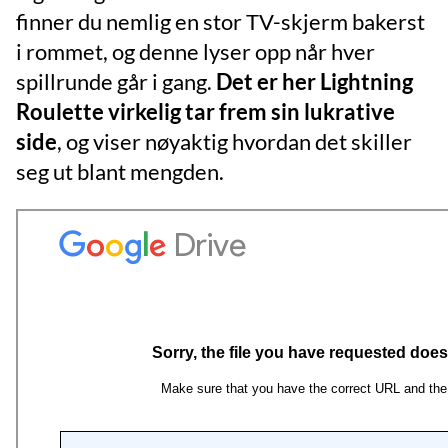
finner du nemlig en stor TV-skjerm bakerst
i rommet, og denne lyser opp når hver
spillrunde går i gang.
Det er her Lightning
Roulette virkelig tar frem sin lukrative
side
, og viser nøyaktig hvordan det skiller
seg ut blant mengden.