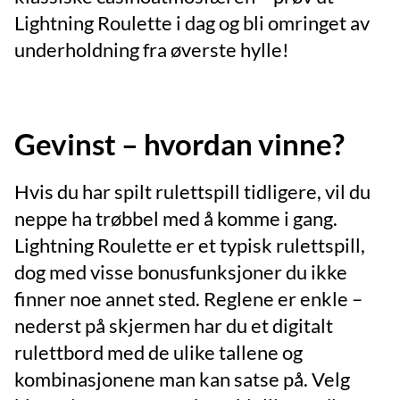
Lightning Roulette i dag og bli omringet av
underholdning fra øverste hylle!
Gevinst – hvordan vinne?
Hvis du har spilt rulettspill tidligere, vil du
neppe ha trøbbel med å komme i gang.
Lightning Roulette er et typisk rulettspill,
dog med visse bonusfunksjoner du ikke
finner noe annet sted. Reglene er enkle –
nederst på skjermen har du et digitalt
rulettbord med de ulike tallene og
kombinasjonene man kan satse på. Velg