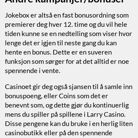
Jokebox er altså en fast bonusordning som
premierer deg hver 12. time og du vil hele
tiden kunne se en nedtelling som viser hvor
lenge det er igjen til neste gang du kan
hente en bonus. Dette er en suveren
funksjon som sørger for at det alltid er noe
spennende i vente.
Casinoet gir deg også sjansen til å samle inn
bonuspoeng, eller Coins som det er
benevnt som, og dette gjør du kontinuerlig
mens du spiller på spillene i Larry Casino.
Disse pengene kan du bruke i en herlig liten
casinobutikk eller på den spennende