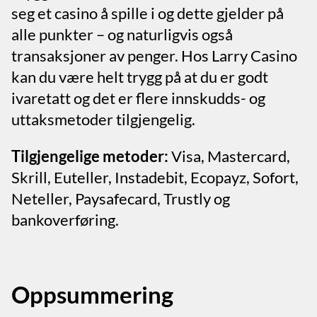
seg et casino å spille i og dette gjelder på
alle punkter – og naturligvis også
transaksjoner av penger. Hos Larry Casino
kan du være helt trygg på at du er godt
ivaretatt og det er flere innskudds- og
uttaksmetoder tilgjengelig.
Tilgjengelige metoder:
Visa, Mastercard,
Skrill, Euteller, Instadebit, Ecopayz, Sofort,
Neteller, Paysafecard, Trustly og
bankoverføring.
Oppsummering