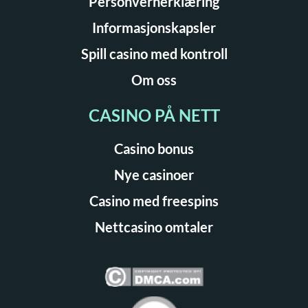
Personvernerklæring
Informasjonskapsler
Spill casino med kontroll
Om oss
CASINO PÅ NETT
Casino bonus
Nye casinoer
Casino med freespins
Nettcasino omtaler