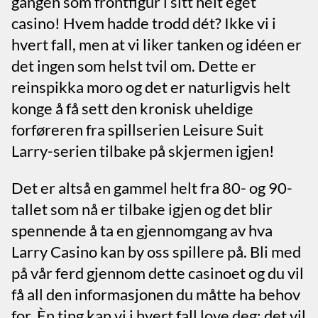
gangen som frontfigur i sitt helt eget
casino! Hvem hadde trodd dét? Ikke vi i
hvert fall, men at vi liker tanken og idéen er
det ingen som helst tvil om. Dette er
reinspikka moro og det er naturligvis helt
konge å få sett den kronisk uheldige
forføreren fra spillserien Leisure Suit
Larry-serien tilbake på skjermen igjen!
Det er altså en gammel helt fra 80- og 90-
tallet som nå er tilbake igjen og det blir
spennende å ta en gjennomgang av hva
Larry Casino kan by oss spillere på. Bli med
på vår ferd gjennom dette casinoet og du vil
få all den informasjonen du måtte ha behov
for. Èn ting kan vi i hvert fall love deg: det vil