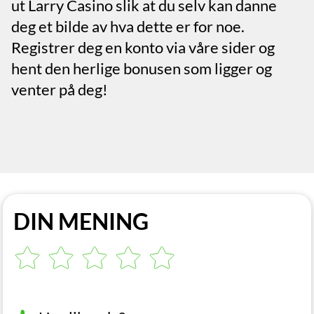
ut Larry Casino slik at du selv kan danne
deg et bilde av hva dette er for noe.
Registrer deg en konto via våre sider og
hent den herlige bonusen som ligger og
venter på deg!
DIN MENING