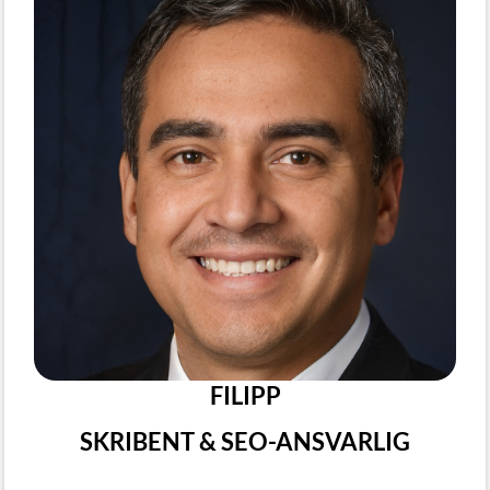
FILIPP
SKRIBENT & SEO-ANSVARLIG