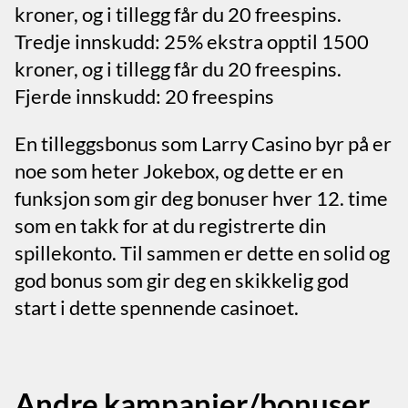
kroner, og i tillegg får du 20 freespins.
Tredje innskudd: 25% ekstra opptil 1500
kroner, og i tillegg får du 20 freespins.
Fjerde innskudd: 20 freespins
En tilleggsbonus som Larry Casino byr på er
noe som heter Jokebox, og dette er en
funksjon som gir deg bonuser hver 12. time
som en takk for at du registrerte din
spillekonto. Til sammen er dette en solid og
god bonus som gir deg en skikkelig god
start i dette spennende casinoet.
Andre kampanjer/bonuser