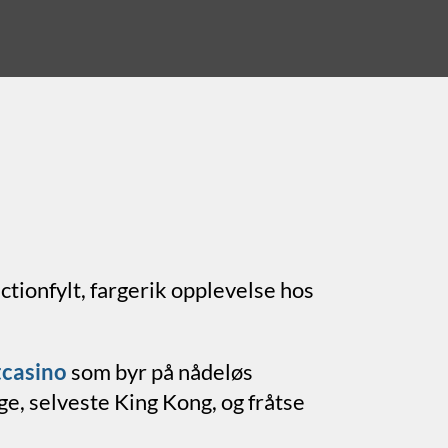
 actionfylt, fargerik opplevelse hos
tcasino
som byr på nådeløs
ge, selveste King Kong, og fråtse