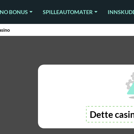
INO BONUS
SPILLEAUTOMATER
INNSKUD
asino
Dette casin