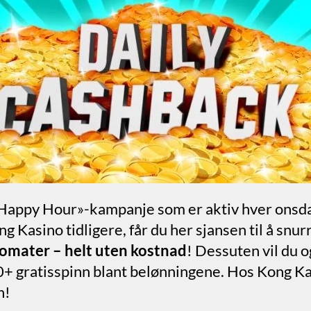
«Happy Hour»-kampanje som er aktiv hver onsda
g Kasino tidligere, får du her sjansen til å snur
tomater – helt uten kostnad
! Dessuten vil du o
0+ gratisspinn blant belønningene. Hos Kong Kas
n!