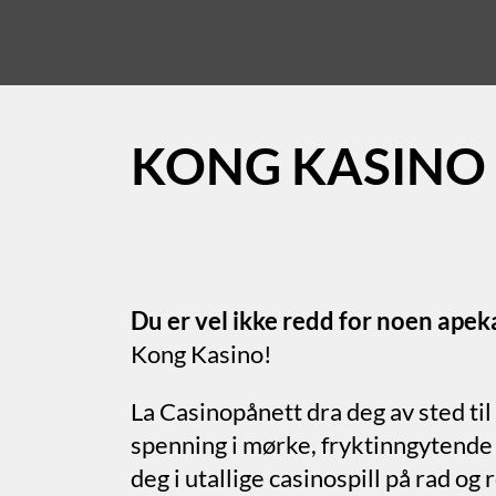
KONG KASINO
Du er vel ikke redd for noen apek
Kong Kasino!
La Casinopånett dra deg av sted ti
spenning i mørke, fryktinngytende 
deg i utallige casinospill på rad og