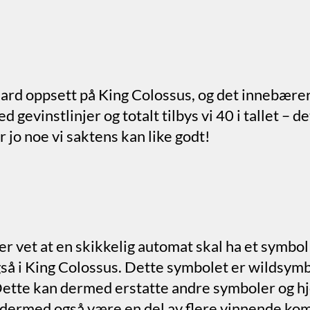
rd oppsett på King Colossus, og det innebærer at
 gevinstlinjer og totalt tilbys vi 40 i tallet – d
r jo noe vi saktens kan like godt!
er vet at en skikkelig automat skal ha et symbo
 også i King Colossus. Dette symbolet er wildsym
t. Dette kan dermed erstatte andre symboler og h
 dermed også være en del av flere vinnende ko