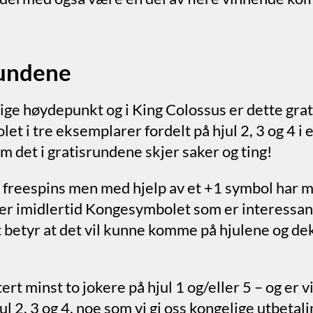
rundene
rlige høydepunkt og i King Colossus er dette gra
t i tre eksemplarer fordelt på hjul 2, 3 og 4 i 
m det i gratisrundene skjer saker og ting!
freespins men med hjelp av et +1 symbol har ma
 er imidlertid Kongesymbolet som er interessant 
et betyr at det vil kunne komme på hjulene og d
ntert minst to jokere på hjul 1 og/eller 5 – og er
 2, 3 og 4, noe som vi gi oss kongelige utbetali