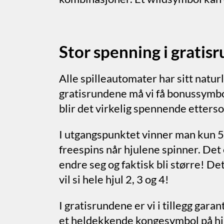
Stor spenning i gratis
Alle spilleautomater har sitt natu
gratisrundene må vi få bonussymbole
blir det virkelig spennende etterso
I utgangspunktet vinner man kun 5 
freespins når hjulene spinner. Det
endre seg og faktisk bli større! D
vil si hele hjul 2, 3 og 4!
I gratisrundene er vi i tillegg gara
et heldekkende kongesymbol på hjul