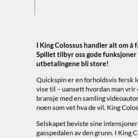
I King Colossus handler alt om å 
Spillet tilbyr oss gode funksjoner
utbetalingene bli store!
Quickspin er en forholdsvis fersk
vise til – uansett hvordan man vrir 
bransje med en samling videoautoma
noen som vet hva de vil. King Colos
Selskapet beviste sine intensjoner
gasspedalen av den grunn. I King C