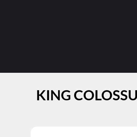
KING COLOSS