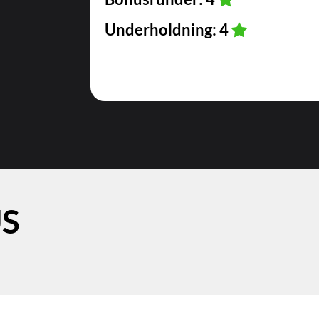
Underholdning: 4
US