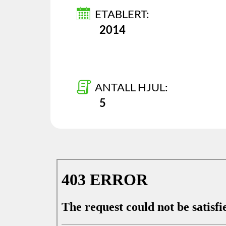
ETABLERT:
2014
ANTALL HJUL:
5