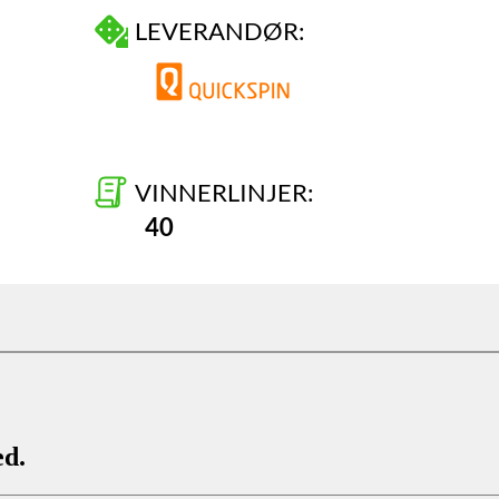
LEVERANDØR:
VINNERLINJER:
40