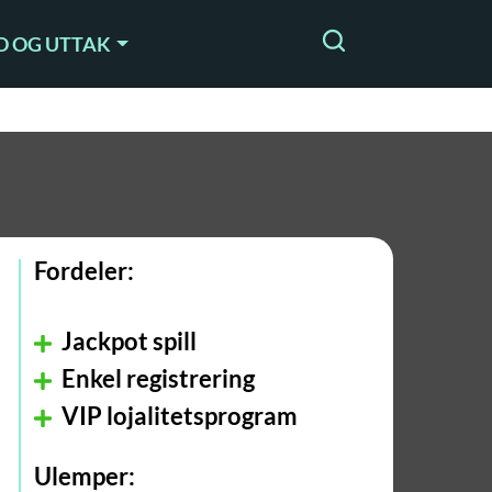
D OG UTTAK
Fordeler:
Jackpot spill
Enkel registrering
VIP lojalitetsprogram
Ulemper: