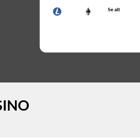
Se alt
SINO