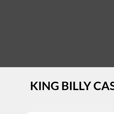
KING BILLY CA