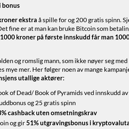
i bonus
kroner ekstra
å spille for og 200 gratis spinn. S
Det fine er at man kan bruke Bitcoin som betali
1000 kroner på første innskudd får man 1000 
 holden og romslig mann, som ikke nøyer seg med
nes mye mer. Her følger noen av mange kampanje
sjens utallige aktører:
ook of Dead/ Book of Pyramids ved innskudd a
uddbonus og 25 gratis spinn
3% cashback uten omsetningskrav
in og gir
51% utgravingsbonus i kryptovalut