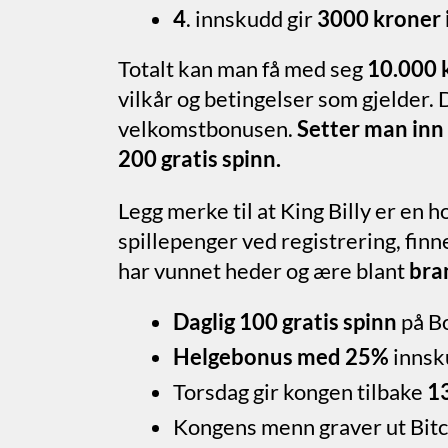
4
. innskudd gir
3000 kroner 
Totalt kan man få med seg
10.000 
vilkår og betingelser som gjelder. 
velkomstbonusen.
Setter man inn 
200 gratis spinn.
Legg merke til at King Billy er en
spillepenger ved registrering, fin
har vunnet heder og ære blant
bran
Daglig 100 gratis spinn
på B
Helgebonus med 25%
innsk
Torsdag gir kongen tilbake
1
Kongens menn graver ut Bitco