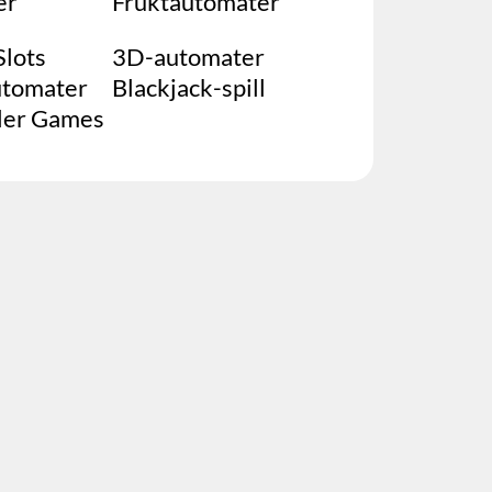
er
Fruktautomater
Slots
3D-automater
utomater
Blackjack-spill
ller Games