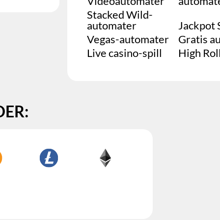
Videoautomater
automat
Stacked Wild-
automater
Jackpot 
Vegas-automater
Gratis a
Live casino-spill
High Ro
ER: