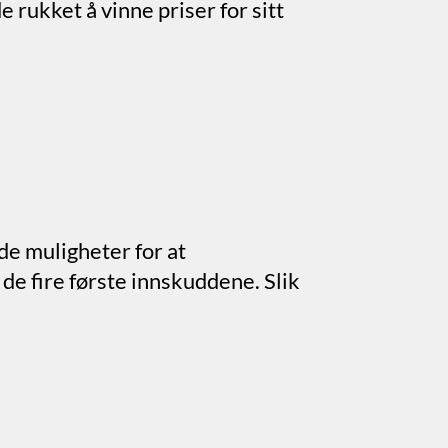
e rukket å vinne priser for sitt
de muligheter for at
 de fire første innskuddene. Slik