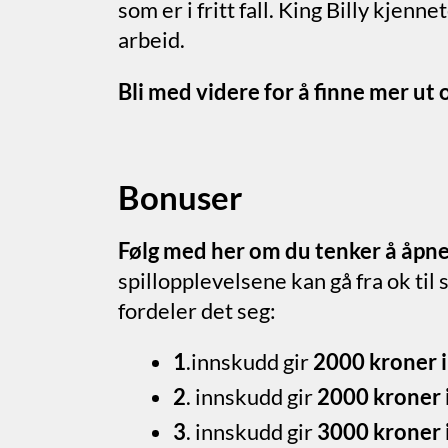
som er i fritt fall. King Billy kjen
arbeid.
Bli med videre for å finne mer u
Bonuser
Følg med her om du tenker å åpne 
spillopplevelsene kan gå fra ok til
fordeler det seg:
1
.innskudd gir
2000 kroner i
2
. innskudd gir
2000 kroner 
3
. innskudd gir
3000 kroner 