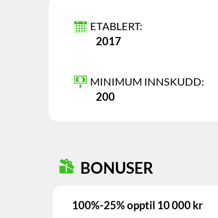
ETABLERT:
2017
MINIMUM INNSKUDD:
200
BONUSER
100%-25% opptil 10 000 kr