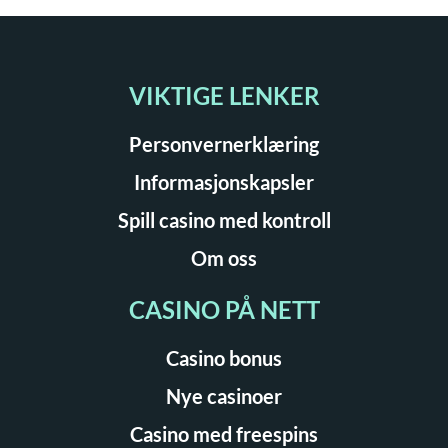
VIKTIGE LENKER
Personvernerklæring
Informasjonskapsler
Spill casino med kontroll
Om oss
CASINO PÅ NETT
Casino bonus
Nye casinoer
Casino med freespins