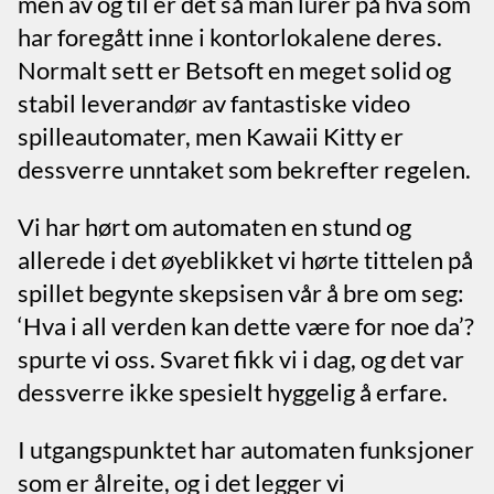
men av og til er det så man lurer på hva som
har foregått inne i kontorlokalene deres.
Normalt sett er Betsoft en meget solid og
stabil leverandør av fantastiske video
spilleautomater, men Kawaii Kitty er
dessverre unntaket som bekrefter regelen.
Vi har hørt om automaten en stund og
allerede i det øyeblikket vi hørte tittelen på
spillet begynte skepsisen vår å bre om seg:
‘Hva i all verden kan dette være for noe da’?
spurte vi oss. Svaret fikk vi i dag, og det var
dessverre ikke spesielt hyggelig å erfare.
I utgangspunktet har automaten funksjoner
som er ålreite, og i det legger vi