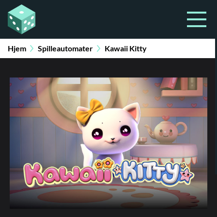
Hjem
Spilleautomater
Kawaii Kitty