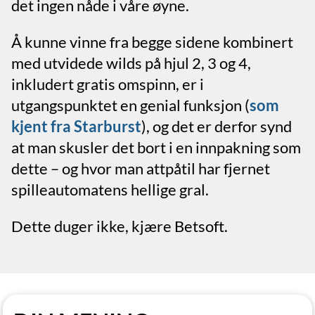
det ingen nåde i våre øyne.
Å kunne vinne fra begge sidene kombinert
med utvidede wilds på hjul 2, 3 og 4,
inkludert gratis omspinn, er i
utgangspunktet en genial funksjon (
som
kjent fra Starburst
), og det er derfor synd
at man skusler det bort i en innpakning som
dette – og hvor man attpåtil har fjernet
spilleautomatens hellige gral.
Dette duger ikke, kjære Betsoft.