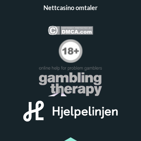
Nettcasino omtaler