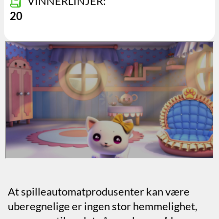
VINNERLINJER:
20
At spilleautomatprodusenter kan være
uberegnelige er ingen stor hemmelighet,