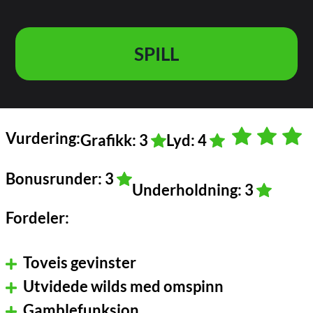
SPILL
Vurdering:
Grafikk: 3
Lyd: 4
Bonusrunder: 3
Underholdning: 3
Fordeler:
Toveis gevinster
Utvidede wilds med omspinn
Gamblefunksjon